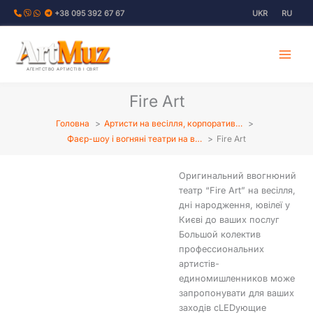
Перейти
+38 095 392 67 67
UKR
RU
до
вмісту
АГЕНТСТВО АРТИСТІВ І СВЯТ
Fire Art
Головна
Артисти на весілля, корпоратив…
Фаєр-шоу і вогняні театри на в…
Fire Art
Оригинальний ввогнюний
театр “Fire Art” на весілля,
дні народження, ювілеї у
Києві до ваших послуг
Большой колектив
профессиональних
артистів-
единомишленников може
запропонувати для ваших
заходів сLEDующие