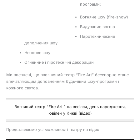
програми:
Вогняне шоу (fire-show)
Видувание вогню
Пиротехнические
дополнения шоу
Неонове шоу
Огненние і піротехнічні декорации
Ми впевнені, що ввогнюний театр “Fire Art” бесспорно стане
впечатляющим доповненням будь-який шоу-програми і
кожного святоа.
Вогняний театр “Fire Art ” на весілля, день народження,
ювілей у Києві (відео)
Представляємо усі можливості театру на відео