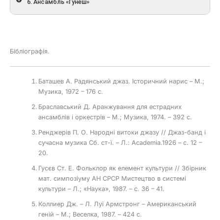
6. Ансамбль «Гунеш»
Бібліографія.
Баташев А. Радянський джаз. Історичний нарис – М.;
Музика, 1972 – 176 с.
Браславський Д. Аранжування для естрадних
ансамблів і оркестрів – М.; Музика, 1974. – 392 с.
Ренджерів П. О. Народні витоки джазу // Джаз-банд і
сучасна музика Сб. ст-ї. – Л.: Academia.1926 – с. 12 –
20.
Гусєв Ст. Е. Фольклор як елемент культури // Збірник
мат. симпозіуму АН СРСР Мистецтво в системі
культури – Л.; «Наука», 1987. – с. 36 – 41.
Коллиер Дж. – Л. Луї Армстронг – Американський
геній – М.; Веселка, 1987. – 424 с.