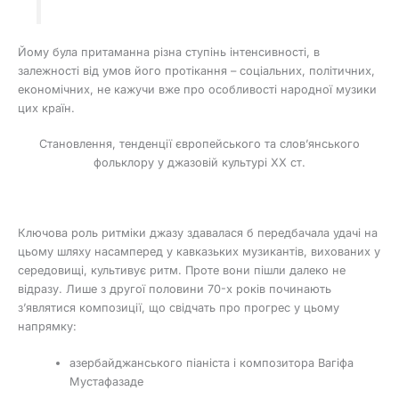
Йому була притаманна різна ступінь інтенсивності, в
залежності від умов його протікання – соціальних, політичних,
економічних, не кажучи вже про особливості народної музики
цих країн.
Становлення, тенденції європейського та слов’янського
фольклору у джазовій культурі ХХ ст.
Ключова роль ритміки джазу здавалася б передбачала удачі на
цьому шляху насамперед у кавказьких музикантів, вихованих у
середовищі, культивує ритм. Проте вони пішли далеко не
відразу. Лише з другої половини 70-х років починають
з’являтися композиції, що свідчать про прогрес у цьому
напрямку:
азербайджанського піаніста і композитора Вагіфа
Мустафазаде