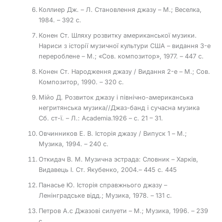
Коллиер Дж. – Л. Становлення джазу – М.; Веселка,
1984. – 392 с.
Конен Ст. Шляху розвитку американської музики.
Нариси з історії музичної культури США – видання 3-е
перероблене – М.; «Сов. композитор», 1977. – 447 с.
Конен Ст. Народження джазу / Видання 2-е – М.; Сов.
Композитор, 1990. – 320 с.
Мійо Д. Розвиток джазу і північно-американська
негритянська музика//Джаз-банд і сучасна музика
Сб. ст-ї. – Л.: Academia.1926 – с. 21 – 31.
Овчинников Е. В. Історія джазу / Випуск 1 – М.;
Музика, 1994. – 240 с.
Откидач В. М. Музична эстрада: Словник – Харків,
Видавець І. Ст. Якубенко, 2004.– 445 с. 445
Панасье Ю. Історія справжнього джазу –
Ленінградське відд.; Музика, 1978. – 131 с.
Петров А.с Джазові силуети – М.; Музика, 1996. – 239
с.