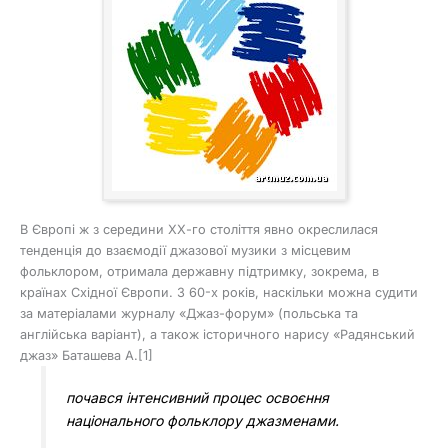
В Європі ж з середини ХХ-го століття явно окреслилася
тенденція до взаємодії джазової музики з місцевим
фольклором, отримала державну підтримку, зокрема, в
країнах Східної Європи. З 60-х років, наскільки можна судити
за матеріалами журналу «Джаз-форум» (польська та
англійська варіант), а також історичного нарису «Радянський
джаз» Баташева А.[1]
почався інтенсивний процес освоєння
національного фольклору джазменами.