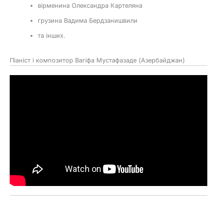
вірменина Олександра Картеляна
грузина Вадима Бердзанишвили
та інших.
Піаніст і композитор Вагіфа Мустафазаде (Азербайджан)