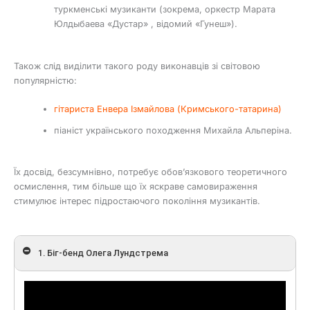
туркменські музиканти (зокрема, оркестр Марата
Юлдыбаева «Дустар» , відомий «Гунеш»).
Також слід виділити такого роду виконавців зі світовою
популярністю:
гітариста Енвера Ізмайлова (Кримського-татарина)
піаніст українського походження Михайла Альперіна.
Їх досвід, безсумнівно, потребує обов’язкового теоретичного
осмислення, тим більше що їх яскраве самовираження
стимулює інтерес підростаючого покоління музикантів.
1. Біг-бенд Олега Лундстрема