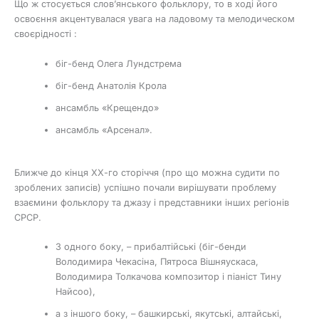
Що ж стосується слов’янського фольклору, то в ході його
освоєння акцентувалася увага на ладовому та мелодическом
своєрідності :
біг-бенд Олега Лундстрема
біг-бенд Анатолія Крола
ансамбль «Крещендо»
ансамбль «Арсенал».
Ближче до кінця ХХ-го сторіччя (про що можна судити по
зроблених записів) успішно почали вирішувати проблему
взаємини фольклору та джазу і представники інших регіонів
СРСР.
З одного боку, – прибалтійські (біг-бенди
Володимира Чекасіна, Пятроса Вішняускаса,
Володимира Толкачова композитор і піаніст Тину
Найсоо),
а з іншого боку, – башкирські, якутські, алтайські,