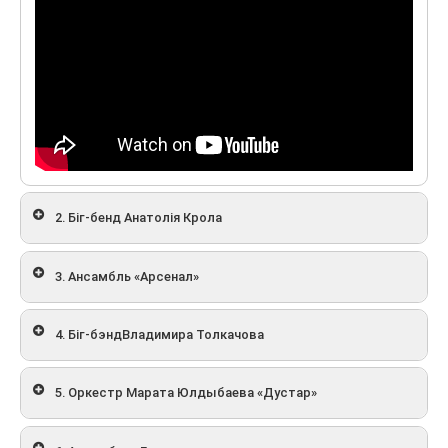
2. Біг-бенд Анатолія Крола
3. Ансамбль «Арсенал»
4. Біг-бэндВладимира Толкачова
5. Оркестр Марата Юлдыбаева «Дустар»