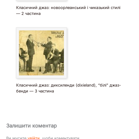
Класичний джаз: новоорлеанський і чиказький стилі
— 2 частина
Класичний джаз: диксиленди (dixieland), “білі” джаз-
бенди — 3 частина
Залишити коментар
Ви мусите
увійти
, щоби коментувати.