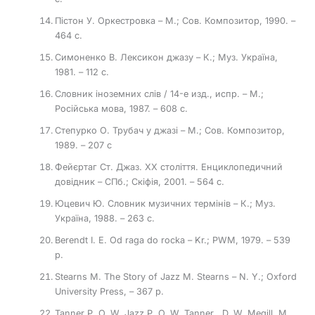
Пістон У. Оркестровка – М.; Сов. Композитор, 1990. –
464 с.
Симоненко В. Лексикон джазу – К.; Муз. Україна,
1981. – 112 с.
Словник іноземних слів / 14-е изд., испр. – М.;
Російська мова, 1987. – 608 с.
Степурко О. Трубач у джазі – М.; Сов. Композитор,
1989. – 207 с
Фейєртаг Ст. Джаз. ХХ століття. Енциклопедичний
довідник – СПб.; Скіфія, 2001. – 564 с.
Юцевич Ю. Словник музичних термінів – К.; Муз.
Україна, 1988. – 263 с.
Berendt I. E. Od raga do rocka – Kr.; PWM, 1979. – 539
p.
Stearns M. The Story of Jazz M. Stearns – N. Y.; Oxford
University Press, – 367 p.
Tanner P. O. W. Jazz P. O. W. Tanner , D. W. Megill, M