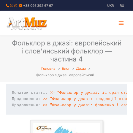
Перейти
+38 095 392 67 67
UKR
RU
до
вмісту
АГЕНТСТВО АРТИСТІВ І СВЯТ
Фольклор в джазі: європейський
і слов’янський фольклор —
частина 4
Головна
Блог
Джаз
Фольклор в джазі: європейський…
Початок статті: 
>> "Фольклор у джазі: історія стан
Продовження: 
>> "Фольклор у джазі: тенденції стано
Продовження: 
>> "Фольклор у джазі: фламенко і лати