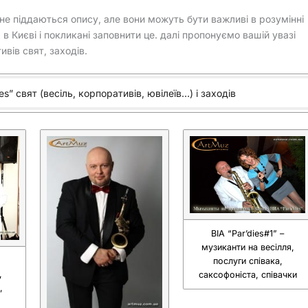
не піддаються опису, але вони можуть бути важливі в розумінні
 в Києві і покликані заповнити це. далі пропонуємо вашій увазі
ивів свят, заходів.
s” свят (весіль, корпоративів, ювілеїв…) і заходів
ВІА “Par’dies#1” –
музиканти на весілля,
послуги співака,
,
саксофоніста, співачки
,