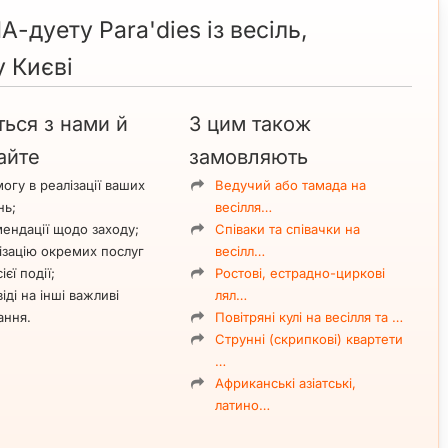
-дуету Para'dies із весіль,
у Києві
ться з нами й
З цим також
айте
замовляють
огу в реалізації ваших
Ведучий або тамада на
нь;
весілля…
ендації щодо заходу;
Співаки та співачки на
ізацію окремих послуг
весілл…
ієї події;
Ростові, естрадно-циркові
іді на інші важливі
лял…
ання.
Повітряні кулі на весілля та …
Струнні (скрипкові) квартети
…
Африканські азіатські,
латино…