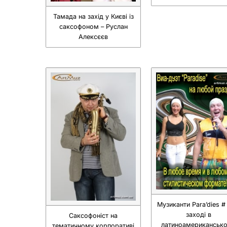
Тамада на захід у Києві із
саксофоном – Руслан
Алексєєв
Музиканти Para’dies #
заході в
Саксофоніст на
латиноамериканськ
тематичному корпоративі