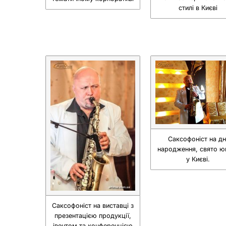
стилі в Києві
Саксофоніст на дн
народження, свято юв
у Києві.
Саксофоніст на виставці з
презентацією продукції,
івентом та конференцією