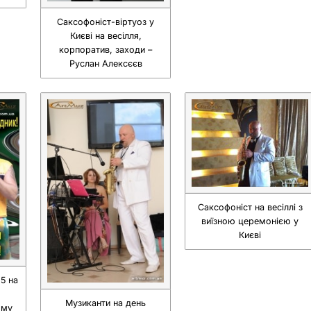
Саксофоніст-віртуоз у
Києві на весілля,
корпоратив, заходи –
Руслан Алексєєв
Саксофоніст на весіллі з
виїзною церемонією у
Києві
 5 на
Музиканти на день
ому