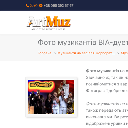
Перейти
+38 095 392 67 67
до
вмісту
АГЕНТСТВО АРТИСТІВ І СВЯТ
Фото музикантів ВІА-дуету
Головна
Музиканти на весілля, корпорат…
Музи
Фото музикантів на 
Звичайно ж, так як 
познайомитися з вар
Фотографії добре до
Фото музикантів на с
також передають атм
виконавцями. Ви роз
відображені уривки 