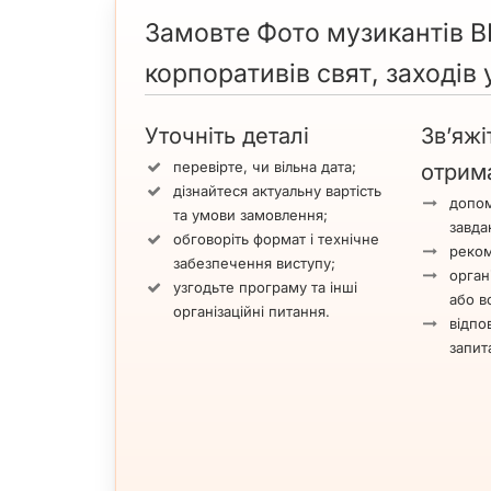
Замовте Фото музикантів ВІА
корпоративів свят, заходів 
Уточніть деталі
Зв’яжі
перевірте, чи вільна дата;
отрим
дізнайтеся актуальну вартість
допом
та умови замовлення;
завда
обговоріть формат і технічне
реком
забезпечення виступу;
орган
узгодьте програму та інші
або вс
організаційні питання.
відпов
запит