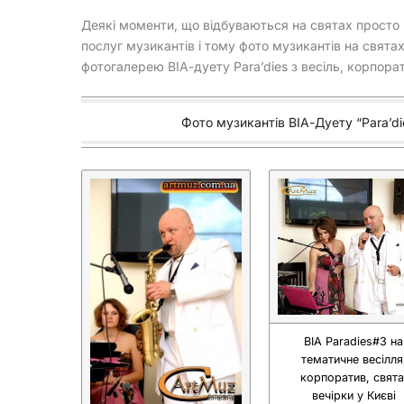
Деякі моменти, що відбуваються на святах просто 
послуг музикантів і тому фото музикантів на святах
фотогалерею ВІА-дуету Para’dies з весіль, корпорат
Фото музикантів ВІА-Дуету “Para’die
ВІА Paradies#3 на
тематичне весілля
корпоратив, свята
вечірки у Києві