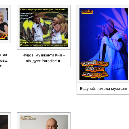
–
атив
Чудові музиканти Київ –
овід
віа-дует Paradise #1
т,
і
Ведучий, тамада музикант