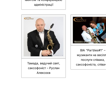
адміністрації
ВІА “Par’dies#1” –
музиканти на весілл
послуги співака,
Тамада, ведучий свят,
саксофоніста, співа
саксофоніст – Руслан
Алексєєв