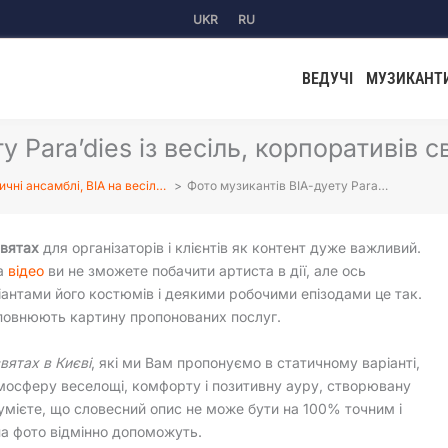
UKR
RU
ВЕДУЧІ
МУЗИКАНТ
 Para’dies із весіль, корпоративів св
чні ансамблі, ВІА на весіл…
Фото музикантів ВІА-дуету Para…
святах
для організаторів і клієнтів як контент дуже важливий.
на
відео
ви не зможете побачити артиста в дії, але ось
іантами його костюмів і деякими робочими епізодами це так.
повнюють картину пропонованих послуг.
вятах в Києві
, які ми Вам пропонуємо в статичному варіанті,
осферу веселощі, комфорту і позитивну ауру, створювану
умієте, що словесний опис не може бути на 100% точним і
на фото відмінно допоможуть.