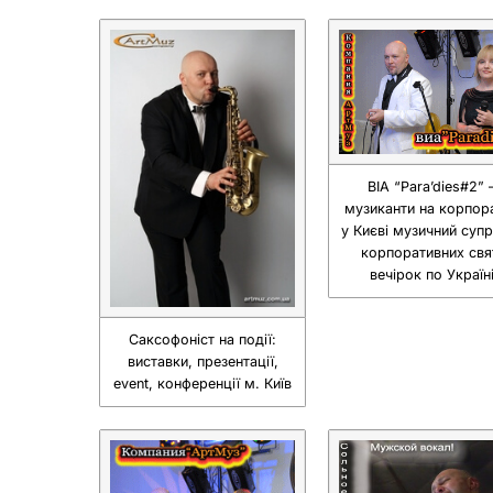
ВІА “Para’dies#2” 
музиканти на корпор
у Києві музичний супр
корпоративних свя
вечірок по Україн
Саксофоніст на події:
виставки, презентації,
event, конференції м. Київ