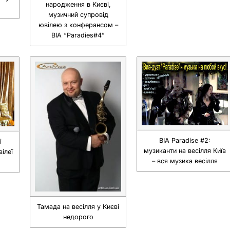
народження в Києві,
музичний супровід
ювілею з конферансом –
ВІА “Paradies#4”
ВІА Paradise #2:
і
музиканти на весілля Київ
ілеї
– вся музика весілля
Тамада на весілля у Києві
недорого