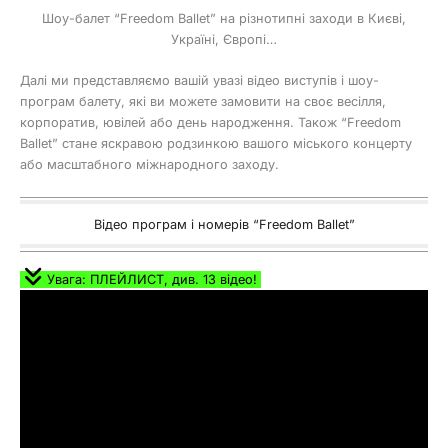
Шоу-балет “Freedom Ballet” на різнотипні заходи в Києві,
Україні, Європі…
Далі ми представляємо вашій увазі відео виступів і шоу-
програм балету, які ви можете замовити на своє весілля,
корпоратив, ювілей або день народження. Також “Freedom
Ballet” стане яскравою родзинкою вашого міського концерту
або масштабного міжнародного заходу.
Відео програм і номерів “Freedom Ballet”
Увага: ПЛЕЙЛИСТ, див. 13 відео!