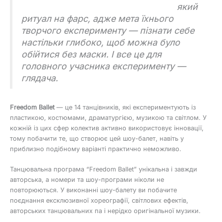
який
ритуал на фарс, адже мета їхнього
творчого експерименту — пізнати себе
настільки глибоко, щоб можна було
обійтися без маски. І все це для
головного учасника експерименту —
глядача.
Freedom Ballet
— це 14 танцівників, які експериментують із
пластикою, костюмами, драматургією, музикою та світлом. У
кожній із цих сфер колектив активно використовує інновації,
тому побачити те, що створює цей шоу-балет, навіть у
приблизно подібному варіанті практично неможливо.
Танцювальна програма “Freedom Ballet” унікальна і завжди
авторська, а номери та шоу-програми ніколи не
повторюються. У виконанні шоу-балету ви побачите
поєднання ексклюзивної хореографії, світлових ефектів,
авторських танцювальних па і нерідко оригінальної музики.