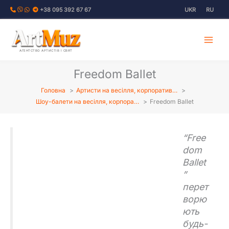
Перейти
+38 095 392 67 67
UKR
RU
до
вмісту
АГЕНТСТВО АРТИСТІВ І СВЯТ
Freedom Ballet
Головна
Артисти на весілля, корпоратив…
Шоу-балети на весілля, корпора…
Freedom Ballet
“Free
dom
Ballet
”
перет
ворю
ють
будь-