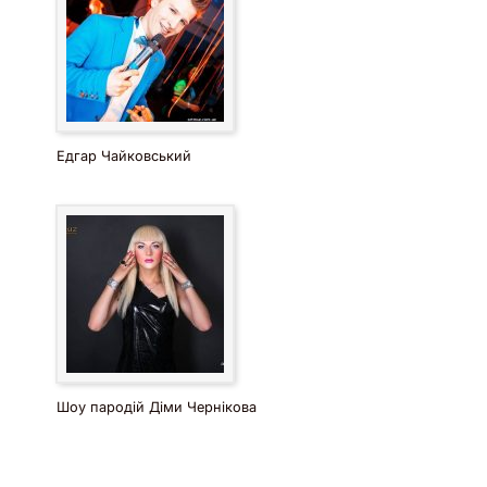
Едгар Чайковський
Шоу пародій Діми Чернікова