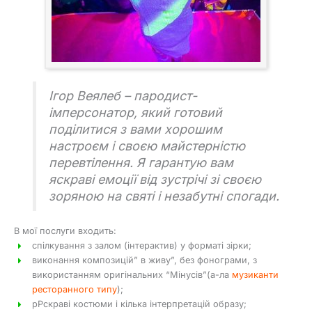
Ігор Веялеб – пародист-
імперсонатор, який готовий
поділитися з вами хорошим
настроєм і своєю майстерністю
перевтілення. Я гарантую вам
яскраві емоції від зустрічі зі своєю
зоряною на святі і незабутні спогади.
В мої послуги входить:
спілкування з залом (інтерактив) у форматі зірки;
виконання композицій” в живу”, без фонограми, з
використанням оригінальних “Мінусів”(а-ла
музиканти
ресторанного типу
);
рРскраві костюми і кілька інтерпретацій образу;