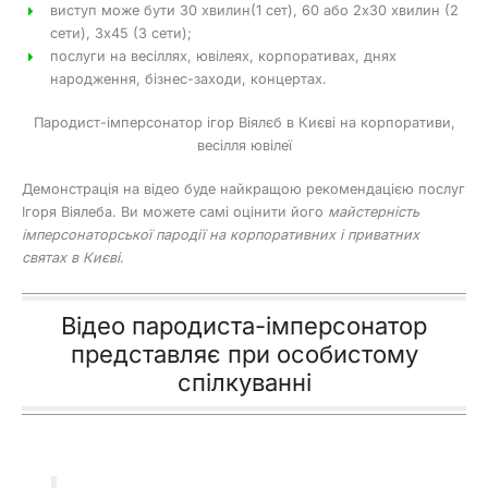
виступ може бути 30 хвилин(1 сет), 60 або 2х30 хвилин (2
сети), 3х45 (3 сети);
послуги на весіллях, ювілеях, корпоративах, днях
народження, бізнес-заходи, концертах.
Пародист-імперсонатор ігор Віялєб в Києві на корпоративи,
весілля ювілеї
Демонстрація на відео буде найкращою рекомендацією послуг
Ігоря Віялеба. Ви можете самі оцінити його
майстерність
імперсонаторської пародії на корпоративних і приватних
святах в Києві
.
Відео пародиста-імперсонатор
представляє при особистому
спілкуванні