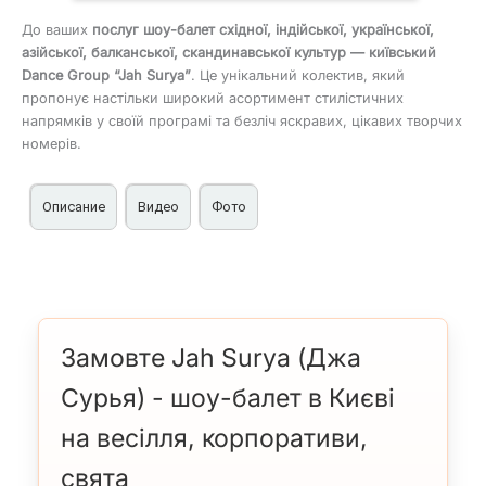
До ваших
послуг шоу-балет східної, індійської, української,
азійської, балканської, скандинавської культур — київський
Dance Group “Jah Surya”
. Це унікальний колектив, який
пропонує настільки широкий асортимент стилістичних
напрямків у своїй програмі та безліч яскравих, цікавих творчих
номерів.
Описание
Видео
Фото
Dance Group “Jah Surya” (Джа Сурья) — шоу-балет на
весілля, корпоративні заходи в Києві
Що особливого у шоу-балеті “Джа Сурья”?
Це Dance Group, що інтерпретує східну, індійську,
Замовте Jah Surya (Джа
українську, азійську, балканську та скандинавську
Сурья) - шоу-балет в Києві
культури у своїй танцювальній програмі. У виконанні
колективу ви можете побачити будь-яку з них і
на весілля, корпоративи,
насолодитися переплетенням барв музики та танцю.
На вас чекає знайомство з унікальними костюмами
свята
та хореографією, такими як суфійські обертання у