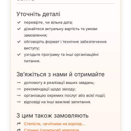
білих костюмах, що світяться в ультрафіолеті. Цей
номер завжди справляє сильне враження і нікого не
Уточніть деталі
залишає байдужим.
перевірте, чи вільна дата;
Також ви можете замовити танцювальний майстер-
дізнайтеся актуальну вартість та умови
клас у будь-якій із представлених стилістик (східній,
замовлення;
індійській, українській, азійській, балканській,
обговоріть формат і технічне забезпечення
скандинавській). Танцівниці навчать вас красивим
виступу;
рухам і відкриють таємниці культури танцювальної
узгодьте програму та інші організаційні
майстерності та філософії.
питання.
Вартість: від $150 — сольний танець, $150 — тріо / 1
танець, $300 — 5 осіб, майстер-клас = $100
Зв’яжіться з нами й отримайте
Ознайомтеся з кожною культурою за
відео
та
фото
.
допомогу в реалізації ваших завдань;
Якщо ви сумніваєтеся у можливості охопити такий
рекомендації щодо заходу;
перелік культурних традицій, то після знайомства з
організацію окремих послуг або всієї події;
творчістю київського шоу-балету ви будете думати
відповіді на інші важливі запитання.
зовсім інакше.
З цим також замовляють
Степісти, чечітники на корпор…
Струнні (скрипкові) квартети …