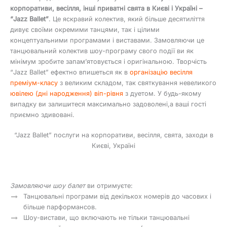
корпоративи, весілля, інші приватні свята в Києві і Україні –
“Jazz Ballet”
. Це яскравий колектив, який більше десятиліття
дивує своїми окремими танцями, так і цілими
концептуальними програмами і виставами. Замовляючи це
танцювальний колектив шоу-програму свого події ви як
мінімум зробите запам’ятовується і оригінальною. Творчість
“Jazz Ballet” ефектно впишеться як в
організацію весілля
преміум-класу
з великим складом, так святкування невеликого
ювілею (дні народження) віп-рівня
з дуетом. У будь-якому
випадку ви залишитеся максимально задоволені,а ваші гості
приємно здивовані.
“Jazz Ballet” послуги на корпоративи, весілля, свята, заходи в
Києві, Україні
Замовляючи шоу балет
ви отримуєте:
Танцювальні програми від декількох номерів до часових і
більше парформансов.
Шоу-вистави, що включають не тільки танцювальні