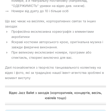
номери, а й театральну постановку (наприклад,
“ОДЕРЖИМІСТЬ” уривки на відео див. нижче).
Номери від дуету до 10 і більше осіб
Що вас чекає на весіллях, корпоративних святах та інших
заходах
Професійна ексклюзивна хореографія з елементами
акробатики
Яскраві костюми авторського крою, оригінальна музика і
завжди феєричне виконання.
При великому ексклюзивні номери, програми або
спектакль, створені виключно для вас.
Далі познайомтеся з творчістю танцювального колективу на
відео і фото, які за традицією нашої івент-агентства зроблені в
момент виступу
Відео Jazz Ballet з заходів (корпоративів, концертів, весіль,
ювілеїв тощо)