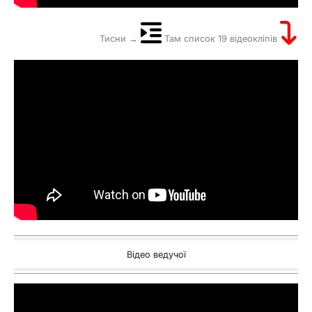
Тисни →
Там список 19 відеокліпів
Відео ведучої