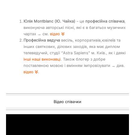
Юлія Montblanc (Ю. Чайка)
– це
професійна співачка
,
виконуюча авторські пісні, які є в багатьох музичних
чартах → см.
відео
Професійна ведуча
весіль, корпоративів,ювілеїв та
інших святкових, ділових заходів, яка має диплом
телеведучий, студії “Astra Sapiens” м. Київ., як і деякі
інші наші виконавці
. Також блогер з добре
поставленою мовою і вмінням імпровізувати → див.
відео
.
Відео співачки