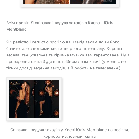
Всім привіт! Я
співачка і ведуча заходів з Києва – Юлія
Montblanc
.
Я з радістю і легкістю зроблю ваш захід таким як ви його
бачите, але з нотками свого творчого потенціалу. Хороша
весела, танцювальна та лірична музика вам гарантована. Ну а
проведення свята буде в потрібному вам ключі (у мене є не
тільки досвід ведення заходів, а й роботи на телебаченні).
Співачка і ведуча заходів у Києві Юлія Montblanc на весілля,
корпоратив, ювілей, свята