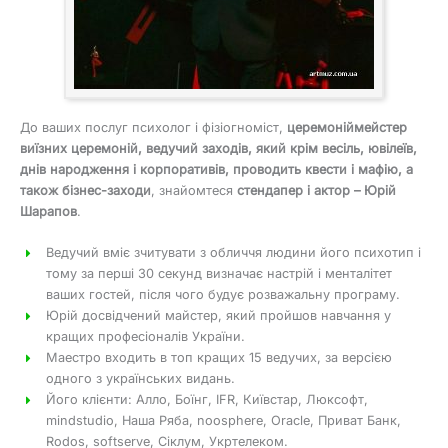
До ваших послуг психолог і фізіогноміст,
церемоніймейстер
виїзних церемоній, ведучий заходів, який крім весіль, ювілеїв,
днів народження і корпоративів, проводить квести і мафію, а
також бізнес-заходи
, знайомтеся
стендапер і актор – Юрій
Шарапов
.
Ведучий вміє зчитувати з обличчя людини його психотип і
тому за перші 30 секунд визначає настрій і менталітет
ваших гостей, після чого будує розважальну програму.
Юрій досвідчений майстер, який пройшов навчання у
кращих професіоналів України.
Маестро входить в топ кращих 15 ведучих, за версією
одного з українських видань.
Його клієнти: Алло, Боїнг, IFR, Київстар, Люксофт,
mindstudio, Наша Ряба, noosphere, Oracle, Приват Банк,
Rodos, softserve, Сіклум, Укртелеком.