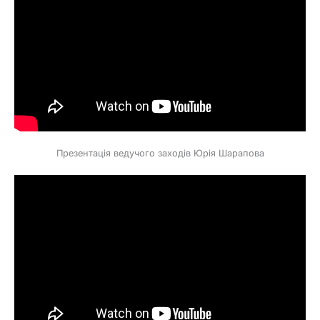
Презентація ведучого заходів Юрія Шарапова