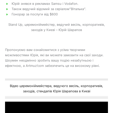
Юрій знявся в рекламах Samsu і Vodafon.
Також ведучий відомий за серіалом”Віталька”.
Гонорар за послуги від $600
Stand Up, церемоніймейстер, ведучий весіль, корпоративів,
заходів у Києві – Юрій Шарапов
Пропонуємо вам ознайомитися з усіма творчими
можливостями Юрія, які ви можете замовити на свої заходи.
Шоумен неодмінно зробить вашу подію незабутньою і
ефектною, а Artmuz’com забезпечить це на високому рівні.
Відео церемоніймейстера, ведучого весіль, корпоративів,
заходів, стендапів Юрія Шарапова в Києві