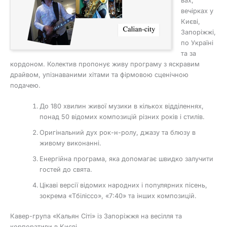
вах,
вечірках у
Києві,
Запоріжжі,
по Україні
та за
кордоном. Колектив пропонує живу програму з яскравим
драйвом, упізнаваними хітами та фірмовою сценічною
подачею.
До 180 хвилин живої музики в кількох відділеннях,
понад 50 відомих композицій різних років і стилів.
Оригінальний дух рок-н-ролу, джазу та блюзу в
живому виконанні.
Енергійна програма, яка допомагає швидко залучити
гостей до свята.
Цікаві версії відомих народних і популярних пісень,
зокрема «Тбіліссо», «7:40» та інших композицій.
Кавер-група «Кальян Сіті» із Запоріжжя на весілля та
корпоративи в Києві