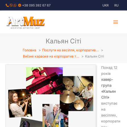
Перейти
+38 095 392 67 67
UKR
RU
до
вмісту
АГЕНТСТВО АРТИСТІВ І СВЯТ
Кальян Сіті
Головна
Послуги на весілля, корпоратив…
Виїзне караоке на корпоратив т…
Кальян Сіті
Понад 12
років
кавер-
група
«Кальян
Сіті»
виступає
на
весіллях,
корпорати