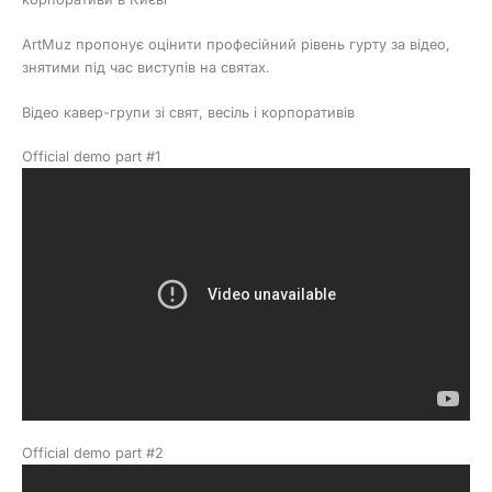
ArtMuz пропонує оцінити професійний рівень гурту за відео,
знятими під час виступів на святах.
Відео кавер-групи зі свят, весіль і корпоративів
Оfficial demo part #1
Оfficial demo part #2