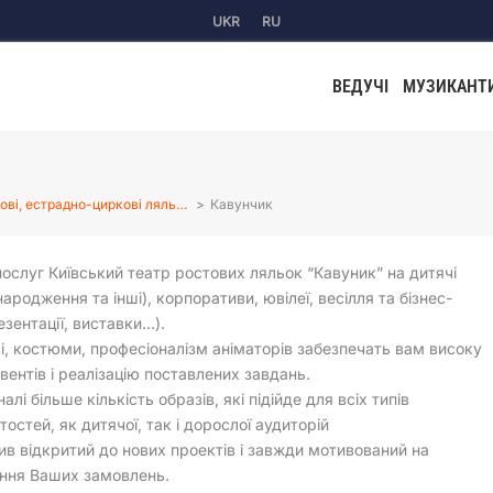
UKR
RU
ВЕДУЧІ
МУЗИКАНТ
ові, естрадно-циркові ляль…
Кавунчик
ослуг Київський театр ростових ляльок “Кавуник” на дитячі
народження та інші), корпоративи, ювілеї, весілля та бізнес-
езентації, виставки…).
і, костюми, професіоналізм аніматорів забезпечать вам високу
івентів і реалізацію поставлених завдань.
алі більше кількість образів, які підійде для всіх типів
тостей, як дитячої, так і дорослої аудиторій
ив відкритий до нових проектів і завжди мотивований на
ння Ваших замовлень.