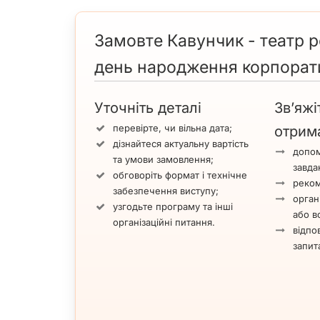
Замовте Кавунчик - театр р
день народження корпоратив
Уточніть деталі
Зв’яжі
перевірте, чи вільна дата;
отрим
дізнайтеся актуальну вартість
допом
та умови замовлення;
завда
обговоріть формат і технічне
реком
забезпечення виступу;
орган
узгодьте програму та інші
або вс
організаційні питання.
відпов
запит