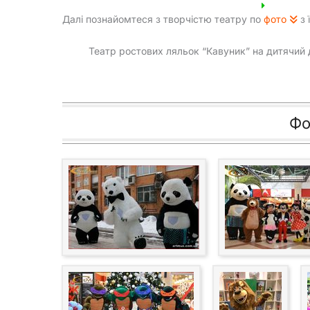
Далі познайомтеся з творчістю театру по
фото
з 
Театр ростових ляльок “Кавуник” на дитячий 
Фо