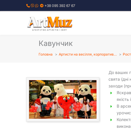
Перейти
+38 095 392 67 67
до
вмісту
АГЕНТСТВО АРТИСТІВ І СВЯТ
Кавунчик
Головна
Артисти на весілля, корпоратив…
Рост
До ваших п
свята (дні 
заходи (пр
Яскрав
якість 
В арсен
урочис
Колект
викона