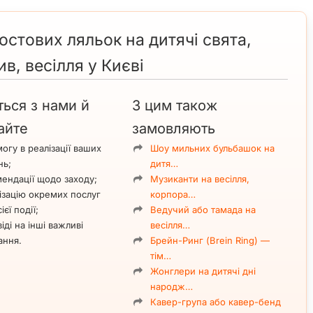
остових ляльок на дитячі свята,
, весілля у Києві
ться з нами й
З цим також
айте
замовляють
огу в реалізації ваших
Шоу мильних бульбашок на
нь;
дитя…
ендації щодо заходу;
Музиканти на весілля,
ізацію окремих послуг
корпора…
ієї події;
Ведучий або тамада на
іді на інші важливі
весілля…
ання.
Брейн-Ринг (Brein Ring) —
тім…
Жонглери на дитячі дні
народж…
Кавер-група або кавер-бенд