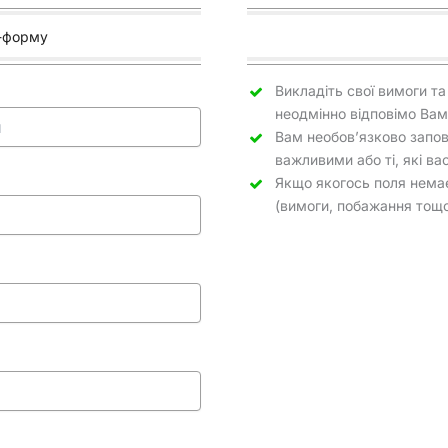
н-форму
Викладіть свої вимоги та
неодмінно відповімо Вам
Вам необов’язково заповн
важливими або ті, які ва
Якщо якогось поля немає
(вимоги, побажання тощо