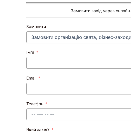
Замовити захід через онлай
Замовити
Ім'я
Email
Телефон
Який захід?