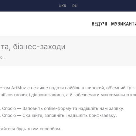
UKR
RU
ВЕДУЧІ
МУЗИКАНТ
та, бізнес-заходи
 бі…
етом ArtMuz є не лише надати найбільш широкий, об’ємний і різн
ації святкових і ділових заходів, а й забезпечити максимально 
Спосіб — Заповніть online-форму та надішліть нам заявку.
Спосіб — Скачайте, заповніть і надішліть бриф-заявку.
айтеся будь-яким способом.