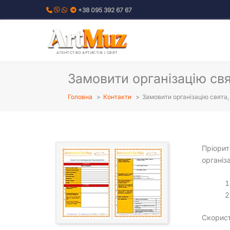
Перейти
+38 095 392 67 67
до
вмісту
АГЕНТСТВО АРТИСТІВ І СВЯТ
Замовити організацію свя
Головна
Контакти
Замовити організацію свята,
Пріорит
організ
Скорист