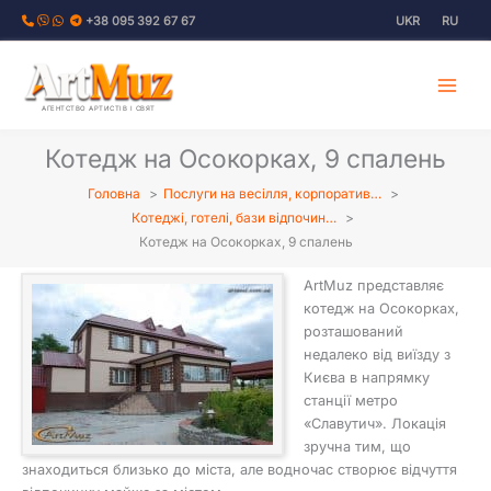
Перейти
+38 095 392 67 67
UKR
RU
до
вмісту
АГЕНТСТВО АРТИСТІВ І СВЯТ
Котедж на Осокорках, 9 спалень
Головна
Послуги на весілля, корпоратив…
Котеджі, готелі, бази відпочин…
Котедж на Осокорках, 9 спалень
ArtMuz представляє
котедж на Осокорках,
розташований
недалеко від виїзду з
Києва в напрямку
станції метро
«Славутич». Локація
зручна тим, що
знаходиться близько до міста, але водночас створює відчуття