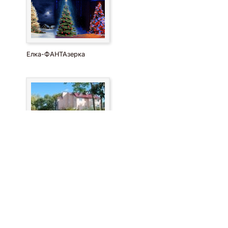
Елка-ФАНТАзерка
30-місний котедж на Осокорках