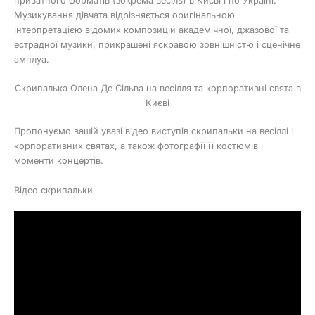
приватного форматів (зокрема весіль) в Києві і по Україні.
Музикування дівчата відрізняється оригінальною
інтерпретацією відомих композицій академічної, джазової та
естрадної музики, прикрашені яскравою зовнішністю і сценічне
амплуа.
Скрипалька Олена Де Сільва на весілля та корпоративні свята в
Києві
Пропонуємо вашій увазі відео виступів скрипальки на весіллі і
корпоративних святах, а також фотографії її костюмів і
моменти концертів.
Відео скрипальки