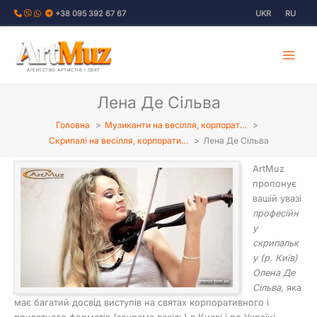
Перейти
+38 095 392 67 67
UKR
RU
до
вмісту
АГЕНТСТВО АРТИСТІВ І СВЯТ
Лена Де Сільва
Головна
Музиканти на весілля, корпорат…
Скрипалі на весілля, корпорати…
Лена Де Сільва
ArtMuz
пропонує
вашій увазі
професійн
у
скрипальк
у (р. Київ)
Олена Де
Сільва
, яка
має багатий досвід виступів на святах корпоративного і