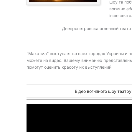
шоу та поб
вогняне аб
інше свято
Днепропетровска огненный театр 
“Махатма” выступает во всех городах Украины и н
можете на видео. Вашему вниманию представлены
помогут оценить красоту их выступлений.
Відео вогняного шоу театру