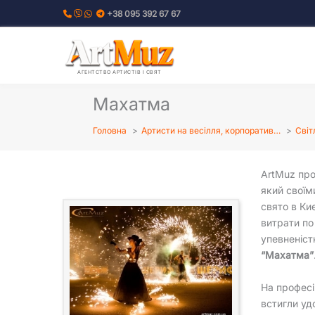
Перейти
+38 095 392 67 67
до
вмісту
АГЕНТСТВО АРТИСТІВ І СВЯТ
Махатма
Головна
Артисти на весілля, корпоратив…
Світ
ArtMuz про
який своїм
свято в Ки
витрати по
упевненіст
“Махатма”
На професі
встигли уд