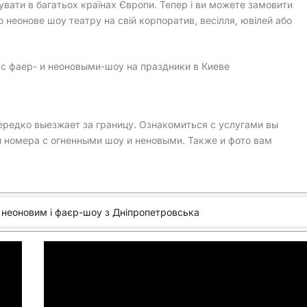
увати в багатьох країнах Європи. Тепер і ви можете замовити
о неонове шоу театру на свій корпоратив, весілля, ювілей або
.
с фаер- и неоновыми-шоу на праздники в Киеве
ередко выезжает за границу. Ознакомиться с услугами вы
 номера с огненными шоу и неновыми. Также и фото вам
 неоновим і фаєр-шоу з Дніпропетровська