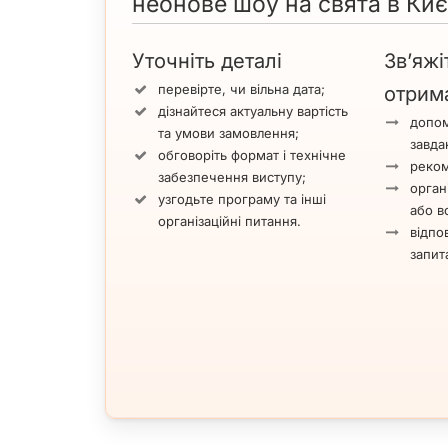
неонове шоу на свята в Киє
Уточніть деталі
Зв’яжі
перевірте, чи вільна дата;
отрим
дізнайтеся актуальну вартість
допом
та умови замовлення;
завда
обговоріть формат і технічне
реком
забезпечення виступу;
орган
узгодьте програму та інші
або вс
організаційні питання.
відпов
запит