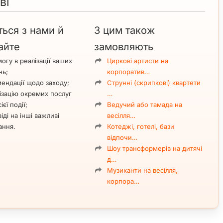
ві
ться з нами й
З цим також
айте
замовляють
огу в реалізації ваших
Циркові артисти на
нь;
корпоратив…
ендації щодо заходу;
Струнні (скрипкові) квартети
ізацію окремих послуг
…
ієї події;
Ведучий або тамада на
іді на інші важливі
весілля…
ання.
Котеджі, готелі, бази
відпочи…
Шоу трансформерів на дитячі
д…
Музиканти на весілля,
корпора…