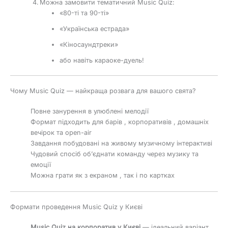
Можна замовити тематичний Music Quiz:
«80-ті та 90-ті»
«Українська естрада»
«Кіносаундтреки»
або навіть караоке-дуель!
Чому Music Quiz — найкраща розвага для вашого свята?
Повне занурення в улюблені мелодії
Формат підходить для барів , корпоративів , домашніх
вечірок та open-air
Завдання побудовані на живому музичному інтерактиві
Чудовий спосіб об’єднати команду через музику та
емоції
Можна грати як з екраном , так і по картках
Формати проведення Music Quiz у Києві
Music Quiz на корпоратив у Києві
— ідеальний варіант