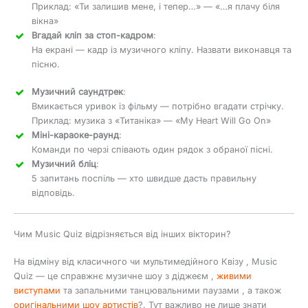
Приклад: «Ти залишив мене, і тепер…» — «…я плачу біля
вікна»
Вгадай кліп за стоп-кадром
:
На екрані — кадр із музичного кліпу. Назвати виконавця та
пісню.
Музичний саундтрек
:
Вмикається уривок із фільму — потрібно вгадати стрічку.
Приклад: музика з «Титаніка» — «My Heart Will Go On»
Міні-караоке-раунд
:
Команди по черзі співають один рядок з обраної пісні.
Музичний бліц
:
5 запитань поспіль — хто швидше дасть правильну
відповідь.
Чим Music Quiz відрізняється від інших вікторин?
На відміну від класичного чи мультимедійного Квізу , Music
Quiz — це справжнє музичне шоу з діджеєм ,
живими
виступами
та запальними танцювальними паузами , а також
оригінальними шоу артистів
?. Тут важливо не лише знати