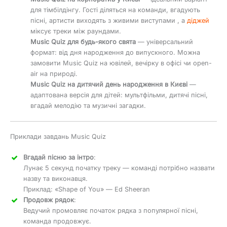
для тімбілдінгу. Гості діляться на команди, вгадують
пісні, артисти виходять з живими виступами , а
діджей
міксує треки між раундами.
Music Quiz для будь-якого свята
— універсальний
формат: від дня народження до випускного. Можна
замовити Music Quiz на ювілей, вечірку в офісі чи open-
air на природі.
Music Quiz на дитячий день народження в Києві
—
адаптована версія для дітей: мультфільми, дитячі пісні,
вгадай мелодію та музичні загадки.
Приклади завдань Music Quiz
Вгадай пісню за інтро
:
Лунає 5 секунд початку треку — команді потрібно назвати
назву та виконавця.
Приклад: «Shape of You» — Ed Sheeran
Продовж рядок
:
Ведучий промовляє початок рядка з популярної пісні,
команда продовжує.