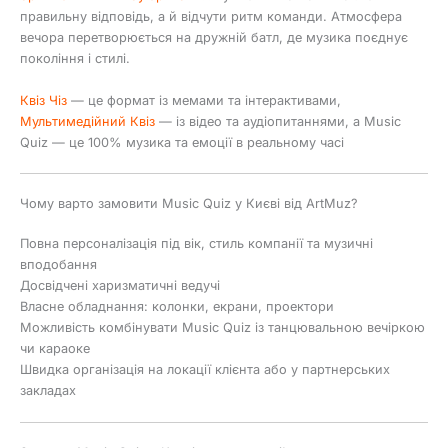
правильну відповідь, а й відчути ритм команди. Атмосфера
вечора перетворюється на дружній батл, де музика поєднує
покоління і стилі.
Квіз Чіз
— це формат із мемами та інтерактивами,
Мультимедійний Квіз
— із відео та аудіопитаннями, а Music
Quiz — це 100% музика та емоції в реальному часі
Чому варто замовити Music Quiz у Києві від ArtMuz?
Повна персоналізація під вік, стиль компанії та музичні
вподобання
Досвідчені харизматичні ведучі
Власне обладнання: колонки, екрани, проектори
Можливість комбінувати Music Quiz із танцювальною вечіркою
чи караоке
Швидка організація на локації клієнта або у партнерських
закладах