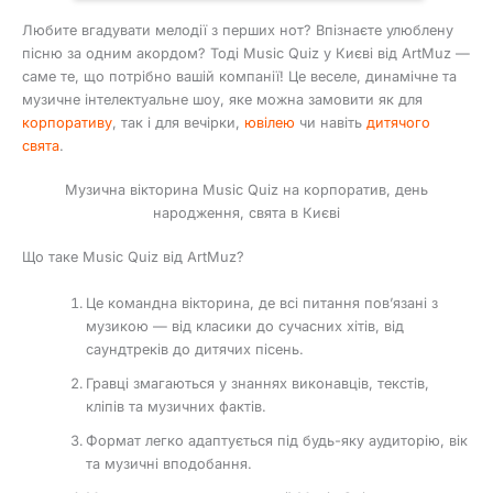
Любите вгадувати мелодії з перших нот? Впізнаєте улюблену
пісню за одним акордом? Тоді Music Quiz у Києві від ArtMuz —
саме те, що потрібно вашій компанії! Це веселе, динамічне та
музичне інтелектуальне шоу, яке можна замовити як для
корпоративу
, так і для вечірки,
ювілею
чи навіть
дитячого
свята
.
Музична вікторина Music Quiz на корпоратив, день
народження, свята в Києві
Що таке Music Quiz від ArtMuz?
Це командна вікторина, де всі питання пов’язані з
музикою — від класики до сучасних хітів, від
саундтреків до дитячих пісень.
Гравці змагаються у знаннях виконавців, текстів,
кліпів та музичних фактів.
Формат легко адаптується під будь-яку аудиторію, вік
та музичні вподобання.