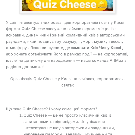
У світі інтелектуальних розваг для корпоративів і свят у Києві
формат Quiz Cheese заслужено займає окреме місце. Це
яскравий, динамічний і живий командний квіз з авторськими
раундами, який поєднує гру розуму, гумор , музику і веселу
атмосферу . Якщо ви шукаєте, де
замовити Квіз Чиз у Києві
,
або хочете організувати його в рамках події — на корпоративі,
ювілеї чи дитячому дні народження — наша команда ArtMuz з
радістю допоможе!
Організація Quiz Cheese у Києві на вечірках, корпоративах,
святах
Що таке Quiz Cheese? І чому саме цей формат?
Quiz Cheese — це не просто класичний квіз із
запитаннями та відповідями. Це унікальне
інтелектуальне шоу з авторськими завданнями,
наповнене гумором , мемами , музичними та