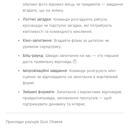
обрізані фото відомих місць чи предметів — завдання
вгадати, що на знімку.
Логічні загадки
: Команди розгадують ребуси,
кросворди чи підступні загадки, які потребують
кмітливості та командного мислення.
Кіно-запитання
: Вгадайте фільм за цитатою чи
уривком саундтреку.
Бліц-раунд
: Швидкі запитання на час — хто перший
дасть правильну відповідь ⏱
Імпровізаційні завдання
: Команди розігрують міні-
сценки чи відповідають на запитання в жартівливій
формі.
Змішані формати
: Запитання з варіантами відповідей,
правда/неправда, заповнення пропусків — щоб
підтримувати динаміку та інтерес.
Приклади раундів Quiz Cheese