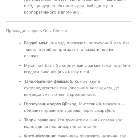
осіб, що чудово підходить для тімбілдингу та
корпоративного відпочинку .
Приклади завдань Quiz Cheese
Вгадай мем
: Команді показують популярний мем без
тексту, потрібно пригадати та назвати, що він
означає.
Музичний батл: За короткими фрагментами потрібно
вгадати виконавця чи назву пісні.
Танцювальний флешмоб:
Кожен раунд
супроводжується танцювальним челенджем, де
команди змагаються в креативності.
Голосування через QR-код
: Миттєвий інтерактив —
обирайте правильні відповіді через смартфон.
Творчі завдання
: Придумайте смішний слоган або
відповідь на нестандартне запитання.
Фото-вікторина
: Учасникам показують незвичні або