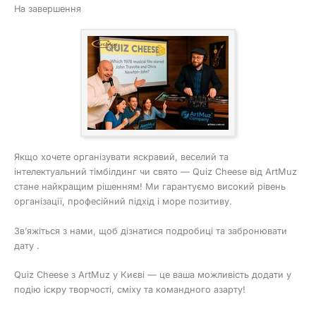
На завершення
Якщо хочете організувати яскравий, веселий та
інтелектуальний тімбілдинг чи свято — Quiz Cheese від ArtMuz
стане найкращим рішенням! Ми гарантуємо високий рівень
організації, професійний підхід і море позитиву.
Зв’яжіться з нами, щоб дізнатися подробиці та забронювати
дату .
Quiz Cheese з ArtMuz у Києві — це ваша можливість додати у
подію іскру творчості, сміху та командного азарту!