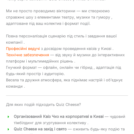
Ми не просто проводимо вікторини — ми створюємо
справжнє шоу з елементами театру, музики та гумору ,
адаптоване під ваш колектив і формат події.
Повна персоналізація сценарію під стиль і завдання вашої
компанії .
Професійні ведучі
з досвідом проведення квізів у Києві .
Технічне забезпечення
— від звуку й музики до інтерактивних
платформ і мультимедійних рішень .
Гнучкий формат — офлайн, онлайн чи гібрид , адаптація під
будь-який простір і аудиторію.
Весела та дружня атмосфера, яка піднімає настрій і об’єднує
команди .
Для яких подій підходить Quiz Cheese?
Організований Квіз Чиз на корпоративі в Києві
— чудовий
тімбілдинг для згуртування колективу .
Quiz Cheese на захід і свято
— оживить будь-яку подію та