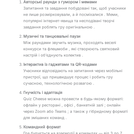
Авторські раунди з гумором і мемами
Запитання та завдання побудовані так, щоб учасники
не лише розмірковували, а й посміхалися . Меми,
популярні інтернет-явища та несподівані творчі
завдання роблять гру оригінальною .
Музичні та танцювальні паузи
Між раундами звучить музика, проходять веселі
конкурси та флешмоби , які створюють святковий
настрій і об’єднують колектив .
Інтерактив із гаджетами та QR-кодами
Учасники відповідають на запитання через мобільні
пристрої, що пришвидшує процес і робить гру
сучасною, технологічною розвагою .
Гнучкість і адаптація
Quiz Cheese можна провести в будь-якому форматі:
офлайн у ресторані , офісі , банкетній залі ; онлайн
через Zoom або Teams ; а також у гібридному форматі
для змішаних команд .
Командний формат
Гра будується на взаємодії в командах — від 3 до 7