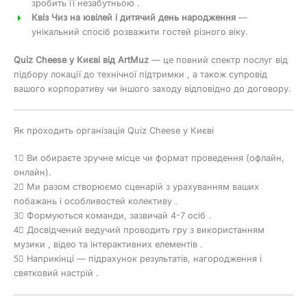
зробить її незабутньою .
Квіз Чиз на ювілей і дитячий день народження
—
унікальний спосіб розважити гостей різного віку.
Quiz Cheese у Києві від ArtMuz
— це повний спектр послуг від
підбору локації до технічної підтримки , а також супровід
вашого корпоративу чи іншого заходу відповідно до договору.
Як проходить організація Quiz Cheese у Києві
1⃣ Ви обираєте зручне місце чи формат проведення (офлайн,
онлайн).
2⃣ Ми разом створюємо сценарій з урахуванням ваших
побажань і особливостей колективу .
3⃣ Формуються команди, зазвичай 4-7 осіб .
4⃣ Досвідчений ведучий проводить гру з використанням
музики , відео та інтерактивних елементів .
5⃣ Наприкінці — підрахунок результатів, нагородження і
святковий настрій .