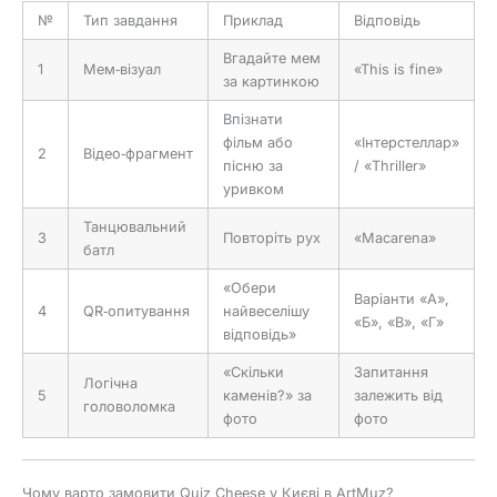
№
Тип завдання
Приклад
Відповідь
Вгадайте мем
1
Мем‑візуал
«This is fine»
за картинкою
Впізнати
фільм або
«Інтерстеллар»
2
Відео‑фрагмент
пісню за
/ «Thriller»
уривком
Танцювальний
3
Повторіть рух
«Macarena»
батл
«Обери
Варіанти «А»,
4
QR‑опитування
найвеселішу
«Б», «В», «Г»
відповідь»
«Скільки
Запитання
Логічна
5
каменів?» за
залежить від
головоломка
фото
фото
Чому варто замовити Quiz Cheese у Києві в ArtMuz?