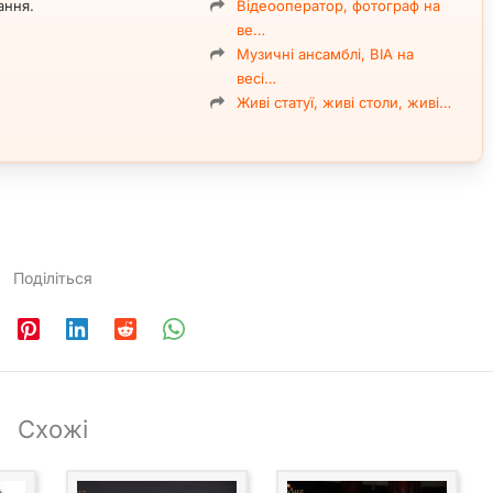
ання.
Відеооператор, фотограф на
ах заходів:
ве…
Музичні ансамблі, ВІА на
весі…
Живі статуї, живі столи, живі…
чі заходу. Базовий склад — дует, однак за потреби колектив
вноцінного джаз-бенду із залученням додаткових музикантів.
Поділіться
у справжнього джазу, професійне звучання та стильну
ого заходу у Києві
.
Схожі