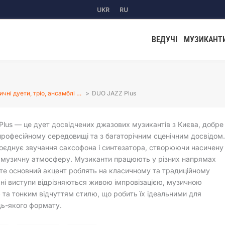
UKR
RU
ВЕДУЧІ
МУЗИКАНТ
чні дуети, тріо, ансамблі …
DUO JAZZ Plus
lus — це дует досвідчених джазових музикантів з Києва, добре
професійному середовищі та з багаторічним сценічним досвідом
оєднує звучання саксофона і синтезатора, створюючи насичену
у музичну атмосферу. Музиканти працюють у різних напрямах
те основний акцент роблять на класичному та традиційному
Їхні виступи відрізняються живою імпровізацією, музичною
 та тонким відчуттям стилю, що робить їх ідеальними для
дь-якого формату.