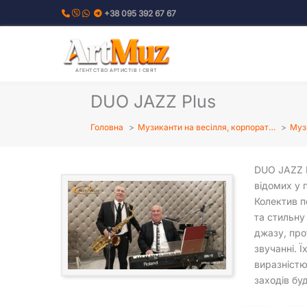
Перейти
+38 095 392 67 67
до
вмісту
АГЕНТСТВО АРТИСТІВ І СВЯТ
DUO JAZZ Plus
Головна
Музиканти на весілля, корпорат…
Музи
DUO JAZZ P
відомих у 
Колектив п
та стильн
джазу, про
звучанні. 
виразністю
заходів бу