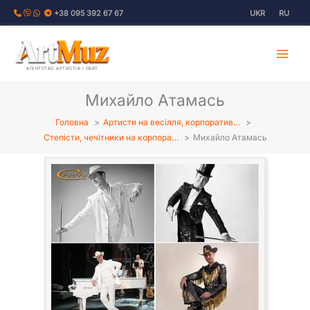
Перейти
+38 095 392 67 67
UKR
RU
до
вмісту
АГЕНТСТВО АРТИСТІВ І СВЯТ
Михайло Атамась
Головна
Артисти на весілля, корпоратив…
Степісти, чечітники на корпора…
Михайло Атамась