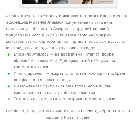
ArtMuz представляє
послуги яскравого, професійного степіста
з Донецька Михайла Атамася
. Це унікальний танцівник
настільки улюбленого в Америці жанру чечітки, який
популяризує його в Україні та дарує свою неймовірну
майстерність на корпоративних і приватних святах, весіллях,
ювілеях, днях народження та ділових заходах.
Михайло Атамась — це досвідчений степіст, добре
відомий у своєму місті Донецьку, який виїжджає на
гастролі по Україні.
У його арсеналі — яскраві стилізовані костюми, підібрані
спеціально під кожен танець.
Ви можете замовити як окремі готові номери, так і
імпровізацію під вашу улюблену композицію.
Також до всього ви можете отримати майстер-клас.
Степіст із Донецька Михайло Атамась на свята, корпоративи та
заходи у Києві, Україні