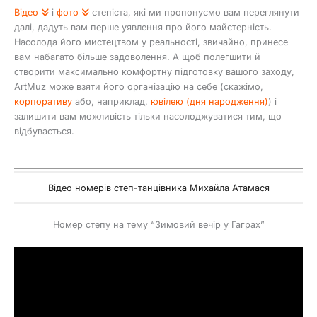
Відео
і
фото
степіста, які ми пропонуємо вам переглянути
далі, дадуть вам перше уявлення про його майстерність.
Насолода його мистецтвом у реальності, звичайно, принесе
вам набагато більше задоволення. А щоб полегшити й
створити максимально комфортну підготовку вашого заходу,
ArtMuz може взяти його організацію на себе (скажімо,
корпоративу
або, наприклад,
ювілею (дня народження)
) і
залишити вам можливість тільки насолоджуватися тим, що
відбувається.
Відео номерів степ-танцівника Михайла Атамася
Номер степу на тему “Зимовий вечір у Гаграх”