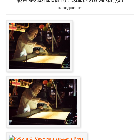
Фото пісочної анімації О. Сьоміна з свят,ювілеїв, днів
народження