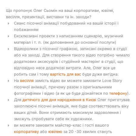
Що пропонує Олег Сьомін на ваші корпоративи, ювілеї,
весілля, презентації, виставки та ін. заходи?
Сеанс пісочної анімації побудований на вашій історії і
побажанням
Ексклюзивні проекти з написанням сценарію, музичний
матеріал і т. п. (як доповнення до основної послуги)
Відеоролики з пісочної графікою, записані окремо в студії
або на заході. Для створення такого відео потрібно чимало
додаткових аксесуарів і студійний мастерінг в студії, що
відповідно несе додаткові витрати. Але, Олег все це
робить сам і тому
вартість для вас
буде дуже вигідна.
На
весілля
замість відео ви можете замовити Love Story
пісочної анімації, причому разом з оригінальними
фотографіями і відео (а як це буде дізнайтеся по
телефону
).
Для
дитячого для дня народження в Києві
Олег приготував
захоплюючі пісочні анімація, яке буде соотвесттвовать віку
ваших дітей. Вони отримають максимум задоволення і
зможуть спробувати себе як художники.
ви можете замовити майстер-клас і гості вашого
корпоративу
або
ювілею
за 20 -30 хвилин стануть