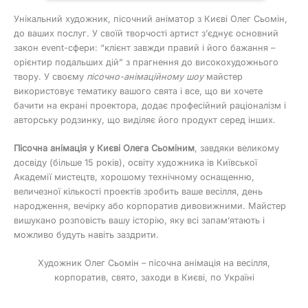
Унікальний художник, пісочний аніматор з Києві Олег Сьомін,
до ваших послуг. У своїй творчості артист з’єднує основний
закон event-сфери: “клієнт завжди правий і його бажання –
орієнтир подальших дій” з прагнення до високохудожнього
твору. У своєму
пісочно-анімаційному шоу
майстер
використовує тематику вашого свята і все, що ви хочете
бачити на екрані проектора, додає професійний раціоналізм і
авторську родзинку, що виділяє його продукт серед інших.
Пісочна анімація у Києві Олега Сьоміним
, завдяки великому
досвіду (більше 15 років), освіту художника ів Київської
Академії мистецтв, хорошому технічному оснащенню,
величезної кількості проектів зробить ваше весілля, день
народження, вечірку або корпоратив дивовижними. Майстер
вишукано розповість вашу історію, яку всі запам’ятають і
можливо будуть навіть заздрити.
Художник Олег Сьомін – пісочна анімація на весілля,
корпоратив, свято, заходи в Києві, по Україні