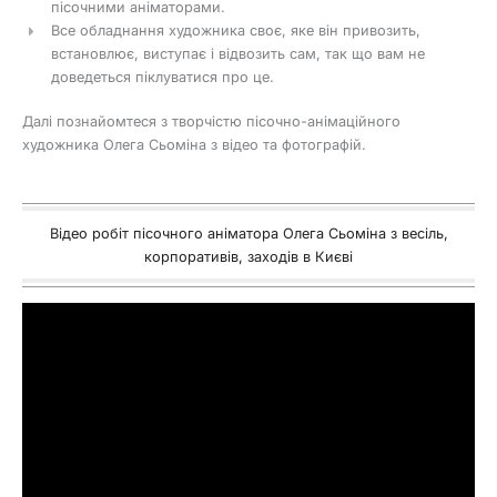
пісочними аніматорами.
Все обладнання художника своє, яке він привозить,
встановлює, виступає і відвозить сам, так що вам не
доведеться піклуватися про це.
Далі познайомтеся з творчістю пісочно-анімаційного
художника Олега Сьоміна з відео та фотографій.
Відео робіт пісочного аніматора Олега Сьоміна з весіль,
корпоративів, заходів в Києві