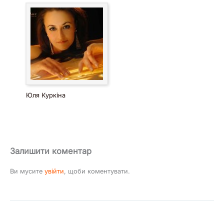
Юля Куркіна
Залишити коментар
Ви мусите
увійти
, щоби коментувати.