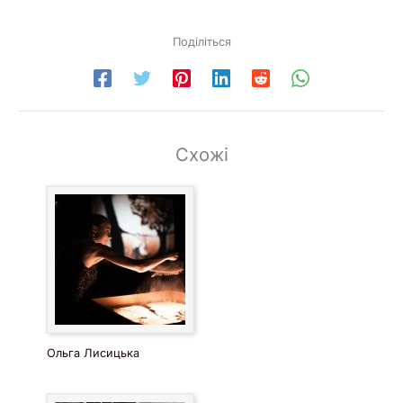
Поділіться
Схожі
Ольга Лисицька