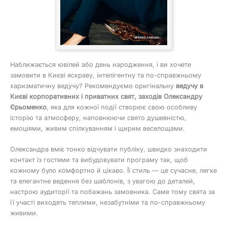
Наближається ювілей або день народження, і ви хочете
замовити в Києві яскраву, інтелігентну та по-справжньому
харизматичну ведучу? Рекомендуємо оригінальну
ведучу в
Києві корпоративних і приватних свят, заходів Олександру
Єрьоменко
, яка для кожної події створює свою особливу
історію та атмосферу, наповнюючи свято душевністю,
емоціями, живим спілкуванням і щирим веселощами.
Олександра вміє тонко відчувати публіку, швидко знаходити
контакт із гостями та вибудовувати програму так, щоб
кожному було комфортно й цікаво. Її стиль — це сучасне, легке
та елегантне ведення без шаблонів, з увагою до деталей,
настрою аудиторії та побажань замовника. Саме тому свята за
її участі виходять теплими, незабутніми та по-справжньому
живими.