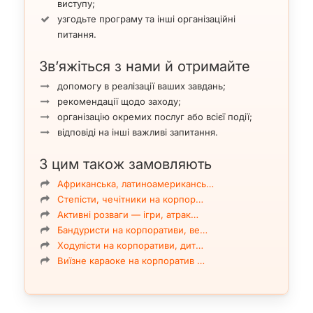
виступу;
від А до Я, наприклад ювілею чи дня народження
узгодьте програму та інші організаційні
(див.
тут
).
питання.
Що відрізняє Олександру Єрьоменко як ведучу?
Передусім — уміння працювати з різними
Зв’яжіться з нами й отримайте
форматами заходів. Це можуть бути ювілеї, дні
допомогу в реалізації ваших завдань;
народження, корпоративні вечори, камерні
рекомендації щодо заходу;
сімейні свята, урочисті події з офіційною
організацію окремих послуг або всієї події;
частиною або легкі розважальні програми з
відповіді на інші важливі запитання.
танцями, інтерактивами та привітаннями. У
кожному випадку ведуча підбирає відповідний
З цим також замовляють
стиль спілкування, темп, формат подачі та
структуру сценарію.
Африканська, латиноамерикансь…
Степісти, чечітники на корпор…
Олександра вміє бути одночасно душевною й
Активні розваги — ігри, атрак…
організованою. Вона не просто оголошує тости,
Бандуристи на корпоративи, ве…
конкурси чи музичні паузи, а вибудовує
Ходулісти на корпоративи, дит…
емоційну лінію вечора, завдяки якій свято
Виїзне караоке на корпоратив …
сприймається цілісно та природно. Для одних
клієнтів особливо важливо, щоб захід пройшов
гідно й інтелігентно, без зайвої метушні. Для
інших — щоб вечір був яскравим, веселим і