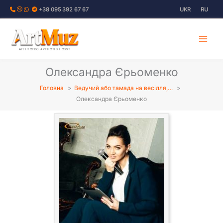
Перейти
+38 095 392 67 67
UKR
RU
до
вмісту
АГЕНТСТВО АРТИСТІВ І СВЯТ
Олександра Єрьоменко
Головна
Ведучий або тамада на весілля,…
Олександра Єрьоменко