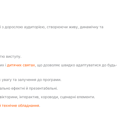
 і з дорослою аудиторією, створюючи живу, динамічну та
стю виступу.
их і
дитячих святах
, що дозволяє швидко адаптуватися до будь
є увагу та залучення до програми.
ально ефектні й презентабельні.
вікторини, інтерактив, хороводи, сценарні елементи.
й технічне обладнання
.