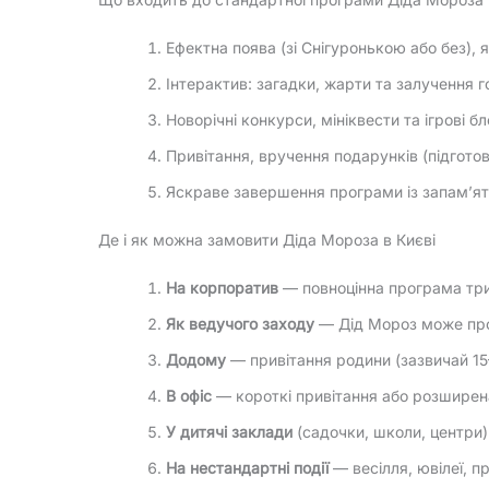
Ефектна поява (зі Снігуронькою або без), 
Інтерактив: загадки, жарти та залучення г
Новорічні конкурси, мініквести та ігрові бл
Привітання, вручення подарунків (підгото
Яскраве завершення програми із запам’я
Де і як можна замовити Діда Мороза в Києві
На корпоратив
— повноцінна програма трив
Як ведучого заходу
— Дід Мороз може пров
Додому
— привітання родини (зазвичай 15
В офіс
— короткі привітання або розширена
У дитячі заклади
(садочки, школи, центри)
На нестандартні події
— весілля, ювілеї, пр