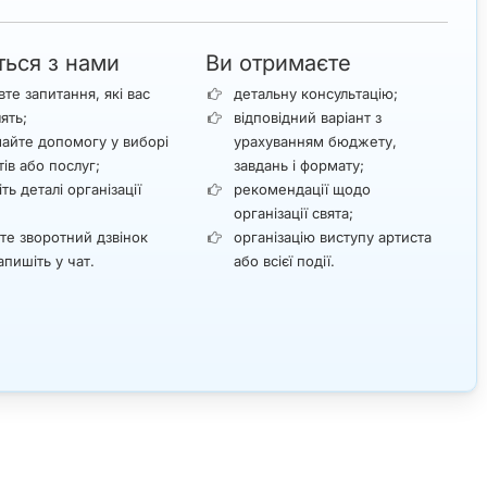
ться з нами
Ви отримаєте
вте запитання, які вас
детальну консультацію;
лять;
відповідний варіант з
айте допомогу у виборі
урахуванням бюджету,
тів або послуг;
завдань і формату;
ть деталі організації
рекомендації щодо
;
організації свята;
те зворотний дзвінок
організацію виступу артиста
апишіть у чат.
або всієї події.