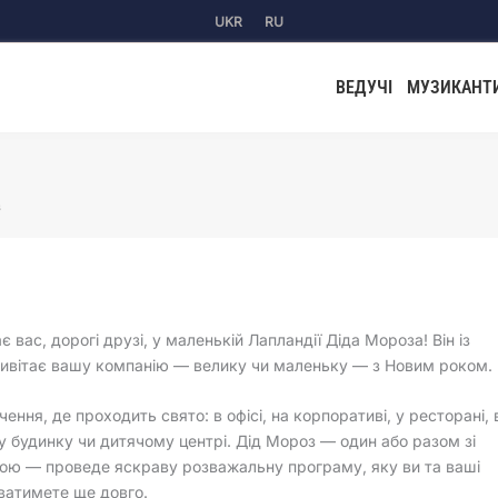
UKR
RU
ВЕДУЧІ
МУЗИКАНТ
з
є вас, дорогі друзі, у маленькій Лапландії Діда Мороза! Він із
ивітає вашу компанію — велику чи маленьку — з Новим роком.
ення, де проходить свято: в офісі, на корпоративі, у ресторані, 
 будинку чи дитячому центрі. Дід Мороз — один або разом зі
ою — проведе яскраву розважальну програму, яку ви та ваші
уватимете ще довго.