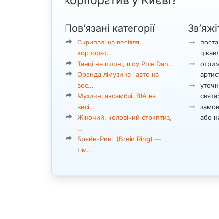
корпоратив у Києві?
Пов’язані категорії
Зв’яжі
Скрипалі на весілля,
поста
корпорат…
цікав
Танці на пілоні, шоу Pole Dan…
отрим
Оренда лімузина і авто на
артис
вес…
уточні
Музичні ансамблі, ВІА на
свята
весі…
замов
Жіночий, чоловічий стриптиз,
або н
…
Брейн-Ринг (Brein Ring) —
тім…