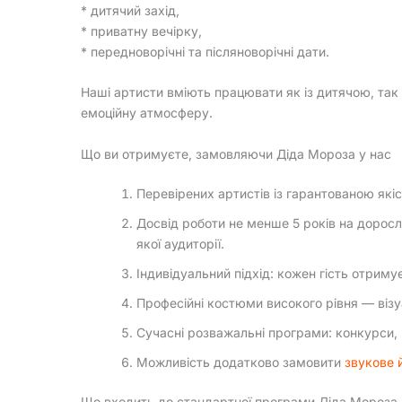
* дитячий захід,
* приватну вечірку,
* передноворічні та післяноворічні дати.
Наші артисти вміють працювати як із дитячою, так
емоційну атмосферу.
Що ви отримуєте, замовляючи Діда Мороза у нас
Перевірених артистів із гарантованою які
Досвід роботи не менше 5 років на доросл
якої аудиторії.
Індивідуальний підхід: кожен гість отриму
Професійні костюми високого рівня — візу
Сучасні розважальні програми: конкурси, 
Можливість додатково замовити
звукове 
Що входить до стандартної програми Діда Мороза