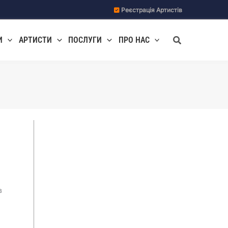
Реєстрація Артистів
Пошук
И
АРТИСТИ
ПОСЛУГИ
ПРО НАС
Ведучі заходів
Галерея свят
Джаз
Музиканти та гурти
в
Свята, корпоративи
Весілля