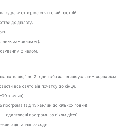
яка одразу створює святковий настрій.
остей до діалогу.
оки.
влених замовником).
товуваним фіналом.
алістю від 1 до 2 годин або за індивідуальним сценарієм.
ести все свято від початку до кінця.
–30 хвилин).
 програма (від 15 хвилин до кількох годин).
 — адаптовані програми за віком дітей.
езентації та інші заходи.