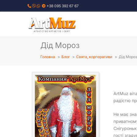
Перейти
+38 095 392 67 67
до
вмісту
АГЕНТСТВО АРТИСТІВ І СВЯТ
Дід Мороз
Головна
Блог
Свята, корпоративи
Дід Моро
ArtMuz віта
радістю пр
Не має знач
приватному
Снігуроньк
гості згад