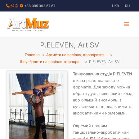
Перейти
+38 095 392 67 67
UKR
RU
до
вмісту
АГЕНТСТВО АРТИСТІВ І СВЯТ
P.ELEVEN, Art SV
Головна
Артисти на весілля, корпоратив…
Шоу-балети на весілля, корпора…
P.ELEVEN, Art SV
Танцювальна студія P.ELEVEN
цікава різноплановістю
форматів. Для заходу можна
обрати дует, невеликий склад
або більший ансамбль із
сучасними танцювальними та
акробатичними номерами.
Окремий напрям —
танцювально-акробатичний
дует
Art SV
. У його виступах