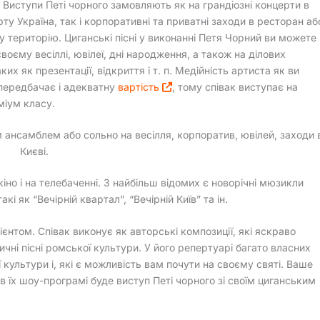
 Виступи Петі чорного замовляють як на грандіозні концерти в
рту Україна, так і корпоративні та приватні заходи в ресторан аб
у територію. Циганські пісні у виконанні Петя Чорний ви можете
своєму весіллі, ювілеї, дні народження, а також на ділових
ких як презентації, відкриття і т. п. Медійність артиста як ви
передбачає і адекватну
вартість
, тому співак виступає на
міум класу.
м ансамблем або сольно на весілля, корпоратив, ювілей, заходи 
Києві.
іно і на телебаченні. З найбільш відомих є новорічні мюзикли
кі як “Вечірній квартал”, “Вечірній Київ” та ін.
нтом. Співак виконує як авторські композиції, які яскраво
ичні пісні ромської культури. У його репертуарі багато власних
ї культури і, які є можливість вам почути на своєму святі. Ваше
 їх шоу-програмі буде виступ Петі чорного зі своїм циганським