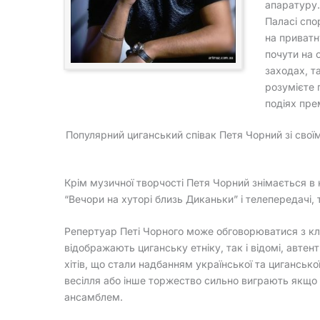
апаратуру.
Паласі спо
на приватн
почути на 
заходах, та
розумієте 
подіях пре
Популярний циганський співак Петя Чорний зі свої
Крім музичної творчості Петя Чорний знімається в к
“Вечори на хуторі близь Диканьки” і телепередачі, та
Репертуар Петі Чорного може обговорюватися з кліє
відображають циганську етніку, так і відомі, автент
хітів, що стали надбанням української та цигансько
весілля або інше торжество сильно виграють якщо в
ансамблем.