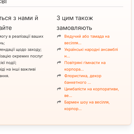
ві
ться з нами й
З цим також
айте
замовляють
огу в реалізації ваших
Ведучий або тамада на
нь;
весілля…
ендації щодо заходу;
Українські народні ансамблі
ізацію окремих послуг
н…
ієї події;
Повітряні гімнасти на
іді на інші важливі
корпора…
ання.
Флористика, декор
банкетного …
Цимбалісти на корпоративи,
ве…
Бармен шоу на весілля,
корпор…