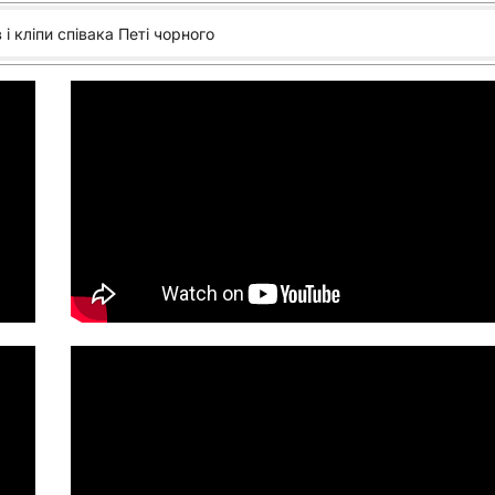
 і кліпи співака Петі чорного