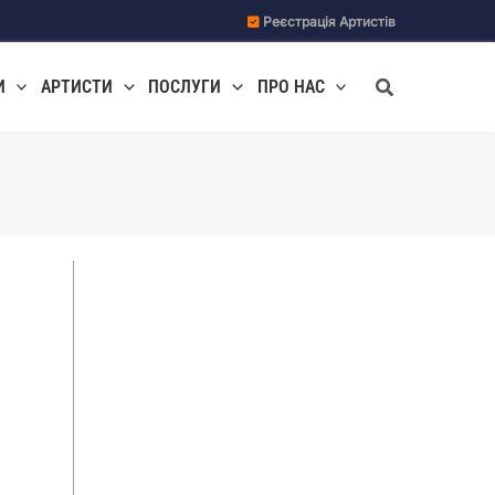
Реєстрація Артистів
Пошук
И
АРТИСТИ
ПОСЛУГИ
ПРО НАС
г