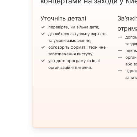
концертами на заходи у Киє
Уточніть деталі
Зв’яжі
перевірте, чи вільна дата;
отрим
дізнайтеся актуальну вартість
допом
та умови замовлення;
завда
обговоріть формат і технічне
реком
забезпечення виступу;
орган
узгодьте програму та інші
або вс
організаційні питання.
відпов
запит