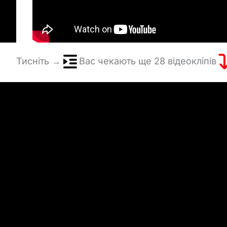
Тисніть →
Вас чекають ще 28 відеокліпів