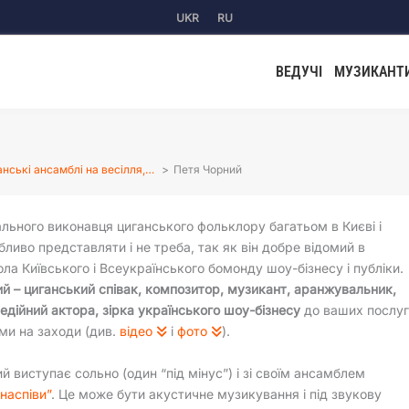
UKR
RU
ВЕДУЧІ
МУЗИКАНТ
анські ансамблі на весілля,…
Петя Чорний
ального виконавця циганського фольклору багатьом в Києві і
обливо представляти і не треба, так як він добре відомий в
ла Київського і Всеукраїнського бомонду шоу-бізнесу і публіки.
й – циганський співак, композитор, музикант, аранжувальник,
едійний актора, зірка українського шоу-бізнесу
до ваших послу
ми на заходи (див.
відео
і
фото
).
й виступає сольно (один “під мінус”) і зі своїм ансамблем
 наспіви”
. Це може бути акустичне музикування і під звукову