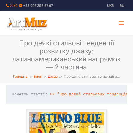
Перейти
+38 095 392 67 67
UKR
RU
до
вмісту
АГЕНТСТВО АРТИСТІВ І СВЯТ
Про деякі стильові тенденції
розвитку джазу:
латиноамериканський напрямок
— 2 частина
Головна
Блог
Джаз
Про деякі стильові тенденції р…
Початок статті: 
>> "Про деякі стильових тенденціях