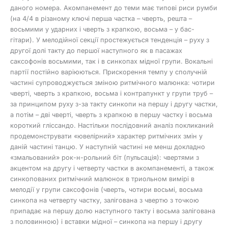
даного номера. Акомпанемент до теми має типові риси румби
(на 4/4 в різаному ключі перша частка – чверть, решта –
восьмими у ударних і чверть з крапкою, восьма – у бас-
гітари). У мелодійної секції простежується тенденція – руху з
другої долі такту до першої наступного як в пасажах
саксофонів восьмими, так і в синкопах мідної групи. Вокальні
партії постійно варіюються. Прискорення темпу у сполучній
частині супроводжується зміною ритмічного малюнка: чотири
чверті, чверть з крапкою, восьма і контрапункт у групи труб –
за принципом руху з-за такту синкопи на першу і другу частки,
а потім – дві чверті, чверть з крапкою в першу частку і восьма
короткий гліссандо. Настільки послідовний аналіз покликаний
продемонструвати «ювелірний» характер ритмічних змін у
даній частині танцю. У наступній частині не менш докладно
«змальований» рок-н-рольний біт (пульсація): чвертями з
акцентом на другу і четверту частки в акомпанементі, а також
синкопованих ритмічний малюнок в триольном вимірі в
мелодії у групи саксофонів (чверть, чотири восьмі, восьма
синкопа на четверту частку, залігована з чвертю з точкою
припадає на першу долю наступного такту і восьма залігована
з половинною) і вставки мідної – синкопа на першу і другу