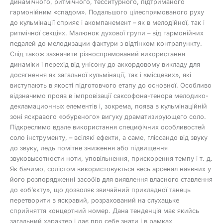
динамічного, ритмічного, тесситурного, підтриманого
гармонійним «спадом». Подальшого цілеспрямованого руху
до кульмінації сприяє і акомпанемент – як в мелодійної, так і
ритмічної секціях. Малюнок духової групи – від гармонійних
педалей до мелодизации фактури з відтінком контрапункту.
Слід також зазначити різноспрямований використання
динаміки і перехід від унісону до аккордовому викладу для
досягнення як загальної кульмінації, так і «місцевих», які
виступають в якості підготовчого етапу до основної. Особливо
відзначимо прояв в імпровізації саксофона-тенора мелодико-
декламационных елементів і, зокрема, поява в кульмінаційній
зоні яскравого «обуреного» вигуку драматизирующего соло.
Підкреслимо вдале використання специфічних особливостей
соло інструменту, – всілякі ефекти, а саме, гліссандо від звуку
до звуку, ледь помітне зниження або підвищення
звуковысотности ноти, уповільнення, прискорення темпу і т. д.
Як бачимо, солістом використовується весь арсенал наявних у
його розпорядженні засобів для виявлення власного ставлення
до «об’єкту», що дозволяє звичайний прикладної танець
перетворити в яскравий, розрахований на слухацьке
сприйняття концертний номер. Дана тенденція має якийсь
загальний характер і дає про себе знати і в рамках