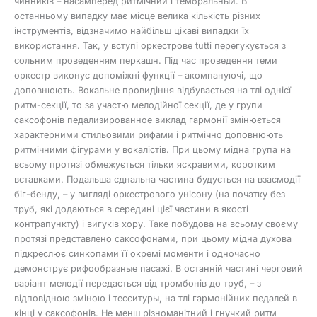
чинників – насамперед ритмічний і тембральный. В
останньому випадку має місце велика кількість різних
інструментів, відзначимо найбільш цікаві випадки їх
використання. Так, у вступі оркестрове tutti перегукується з
сольним проведенням перкашн. Під час проведення теми
оркестр виконує допоміжні функції – акомпануючі, що
доповнюють. Вокальне провидіння відбувається на тлі однієї
ритм-секції, то за участю мелодійної секції, де у групи
саксофонів педализированное виклад гармонії змінюється
характерними стильовими рифами і ритмічно доповнюють
ритмічними фігурами у вокалістів. При цьому мідна група на
всьому протязі обмежується тільки яскравими, коротким
вставками. Подальша єднальна частина будується на взаємодії
біг-бенду, – у вигляді оркестрового унісону (на початку без
труб, які додаються в середині цієї частини в якості
контрапункту) і вигуків хору. Таке побудова на всьому своєму
протязі представлено саксофонами, при цьому мідна духова
підкреслює синкопами її окремі моменти і одночасно
демонструє рифообразные пасажі. В останній частині черговий
варіант мелодії передається від тромбонів до труб, – з
відповідною зміною і тесситуры, на тлі гармонійних педалей в
кінці у саксофонів. Не менш різноманітний і гнучкий ритм