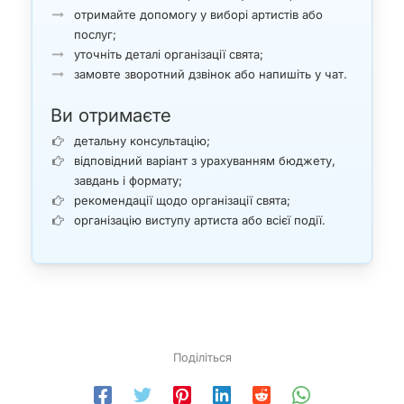
Откидач Ст. Музична эстрада: Словник –
отримайте допомогу у виборі артистів або
Харків.; Видавець І. Ст. Якубенко, 2004. – 445 с.
послуг;
Петров А.с Анатолій Кролл і його оркестр //
уточніть деталі організації свята;
Радянська естрада і цирк. – 1990, № 9. – С. 6 –
замовте зворотний дзвінок або напишіть у чат.
8.
Ви отримаєте
Радянський джаз. Проблеми. Події. Майстри:
Збірник статей. – М.; Сов. Композитор, 1987. –
детальну консультацію;
592 с.
відповідний варіант з урахуванням бюджету,
завдань і формату;
Способин В. Музична форма: Підручник. – 7-е
рекомендації щодо організації свята;
изд. – М.: Музика, 1984. – 400 с.
організацію виступу артиста або всієї події.
Поділіться