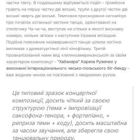
частки такту. В подальшому відбувається поділ – тромбони
грають на першу частку дві восьмі, труби з другої частки дві
восьмі чверть дві восьмі. Темповое прискорення сигналізує
про початок останньої частини танцю, орієнтованої на
стилістику Ча-ча-ча, виступає не стільки в якості висновку
номери, скільки зв’язки з наступним ігровим епізодом.
Подібне пояснення незавершеності танцю цілком логічно
випливає з драматургічної лінії кінофільму. Третій
проаналізований нами вид «
латиноамериканської
» за своїм
характером композиції –
“Хабанера” Карела Ружечки у
виконанні інтернаціонального чесько-польського біг-бенду
–
вже жодним чином не пов’язаний з «видимим» рухом.
Це типовий зразок концертної
композиції, досить чіткий за своєю
структурою (тема + імпровізації
саксофона-тенора, + фортепіано, +
реприза теми + коду), досить масштабна
за часом звучання, але зберегла свою
танцювальну природу.