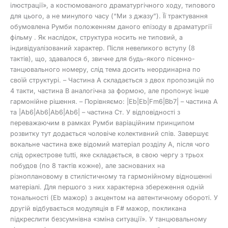
ілюстрації», а костюмованого драматургічного ходу, типового
для цього, а не минулого часу (“Ми з джазу”). Її трактування
обумовлена Румби положенням даного епізоду в драматургії
фільму . Як наслідок, структура носить не типовий, а
індивідуалізований характер. Після невеликого вступу (8
тактів), що, здавалося б, звичне для будь-якого пісенно-
танцювального номеру, слід тема досить неординарна по
своїй структурі. – Частина А складається з двох пропозицій по
4 такти, частина В аналогічна за формою, але пропонує інше
гармонійне рішення. – Порівняємо: |Eb|Eb|Fm6|Bb7| – частина А
та |Ab6|Ab6|Ab6|Ab6| – частина Ст. У відповідності з
переважаючим в рамках Румби варіаційним принципом
розвитку тут додається чоловіче колективний спів. Завершує
вокальне частина вже відомий матеріал розділу А, після чого
слід оркестрове tutti, яке складається, в свою чергу з трьох
побудов (по 8 тактів кожне), але заснованих на
різноплановому в стилістичному та гармонійному відношенні
матеріалі. Для першого з них характерна збереження одній
тональності (Еb мажор) з акцентом на автентичному обороті. У
другій відбувається модуляція в F# мажор, покликана
підкреслити безсумнівна «зміна ситуації». У танцювальному