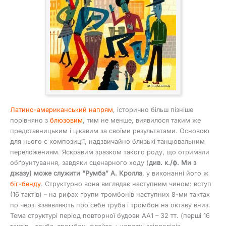
Латино-американський напрям
, історично більш пізніше
порівняно з
блюзовим
, тим не менше, виявилося таким же
представницьким і цікавим за своїми результатами. Основою
для нього є композиції, надзвичайно близькі танцювальним
переложениям. Яскравим зразком такого роду, що отримали
обґрунтування, завдяки сценарного ходу (
див. к./ф. Ми з
джазу) може служити “Румба” А. Кролла
, у виконанні його ж
біг-бенду
. Структурно вона виглядає наступним чином: вступ
(16 тактів) – на рифах групи тромбонів наступних 8-ми тактах
по черзі «заявляють про себе труба і тромбон на октаву вниз.
Тема структурі період повторної будови АА1 – 32 тт. (перші 16