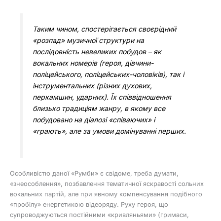
Таким чином, спостерігається своєрідний
«розпад» музичної структури на
послідовність невеликих побудов – як
вокальних номерів (героя, дівчини-
поліцейського, поліцейських-чоловіків), так і
інструментальних (різних духових,
перкамшин, ударних). Їх співвідношення
близько традиціям жанру, в якому все
побудовано на діалозі «співаючих» і
«грають», але за умови домінуванні перших.
Особливістю даної «Румби» є свідоме, треба думати,
«знеособлення», позбавлення тематичної яскравості сольних
вокальних партій, але при явному компенсування подібного
«пробілу» енергетикою відеоряду. Руху героя, що
супроводжуються постійними «кривляньями» (гримаси,