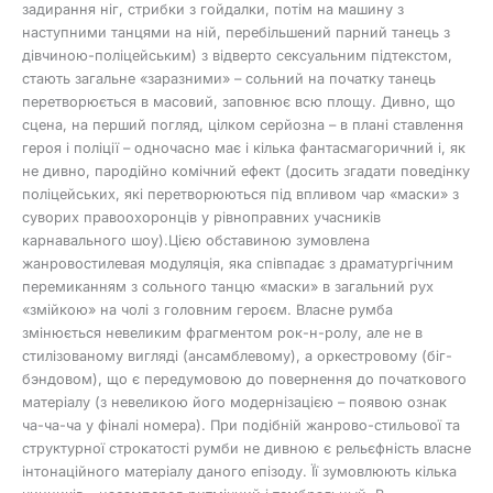
задирання ніг, стрибки з гойдалки, потім на машину з
наступними танцями на ній, перебільшений парний танець з
дівчиною-поліцейським) з відверто сексуальним підтекстом,
стають загальне «заразними» – сольний на початку танець
перетворюється в масовий, заповнює всю площу. Дивно, що
сцена, на перший погляд, цілком серйозна – в плані ставлення
героя і поліції – одночасно має і кілька фантасмагоричний і, як
не дивно, пародійно комічний ефект (досить згадати поведінку
поліцейських, які перетворюються під впливом чар «маски» з
суворих правоохоронців у рівноправних учасників
карнавального шоу).Цією обставиною зумовлена
жанровостилевая модуляція, яка співпадає з драматургічним
перемиканням з сольного танцю «маски» в загальний рух
«змійкою» на чолі з головним героєм. Власне румба
змінюється невеликим фрагментом рок-н-ролу, але не в
стилізованому вигляді (ансамблевому), а оркестровому (біг-
бэндовом), що є передумовою до повернення до початкового
матеріалу (з невеликою його модернізацією – появою ознак
ча-ча-ча у фіналі номера). При подібній жанрово-стильової та
структурної строкатості румби не дивною є рельєфність власне
інтонаційного матеріалу даного епізоду. Її зумовлюють кілька