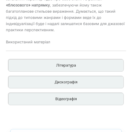
«блюзового» напрямку
, забезпечуючи йому також
багатопланове стильове вираження. Думається, що такий
підхід до типовими жанрами і формами веде їх до
індивідуалізації буде і надалі залишатися базовим для джазової
практики перспективним.
Використаний матеріал
Література
Дискографія
Відеографія
Баташев А. Радянський джаз: Історичний нарис
Big band RTB With American Guestes Vol.2
Burns K. Jazz – Florentine Films, The Jazz Films
під Ред. і предислов. А. В. Медведєва – М.:
RTB2122332.
Project, Inc. – 2000. Vol. 1 – 12.
Музика, 1972. – 176 с.
GRP ALL-STARS BIG-BAND «All Blues».
ussell Ch. Mask – New Line Production in