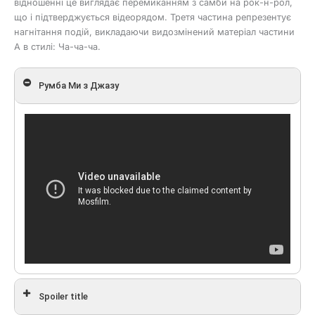
відношенні це виглядає перемиканням з самби на рок-н-рол,
що і підтверджується відеорядом. Третя частина репрезентує
нагнітання подій, викладаючи видозмінений матеріал частини
А в стилі: Ча-ча-ча.
Румба Ми з Джазу
Spoiler title