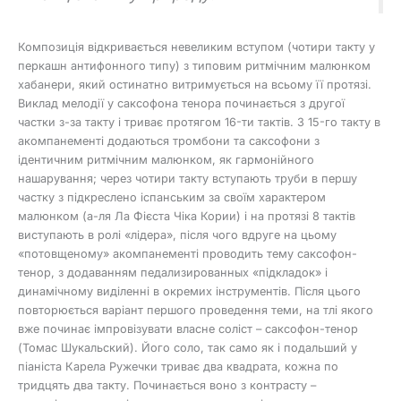
Композиція відкривається невеликим вступом (чотири такту у
перкашн антифонного типу) з типовим ритмічним малюнком
хабанери, який остинатно витримується на всьому її протязі.
Виклад мелодії у саксофона тенора починається з другої
частки з-за такту і триває протягом 16-ти тактів. З 15-го такту в
акомпанементі додаються тромбони та саксофони з
ідентичним ритмічним малюнком, як гармонійного
нашарування; через чотири такту вступають труби в першу
частку з підкреслено іспанським за своїм характером
малюнком (а-ля Ла Фієста Чіка Кории) і на протязі 8 тактів
виступають в ролі «лідера», після чого вдруге на цьому
«потовщеному» акомпанементі проводить тему саксофон-
тенор, з додаванням педализированных «підкладок» і
динамічному виділенні в окремих інструментів. Після цього
повторюється варіант першого проведення теми, на тлі якого
вже починає імпровізувати власне соліст – саксофон-тенор
(Томас Шукальский). Його соло, так само як і подальший у
піаніста Карела Ружечки триває два квадрата, кожна по
тридцять два такту. Починається воно з контрасту –