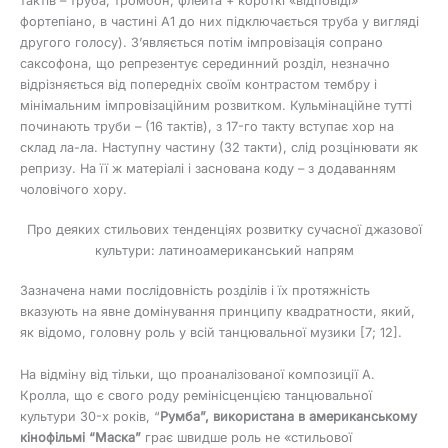
тактів – труба, тромбон, флейта + короткі «відповіді»
фортепіано, в частині А1 до них підключається труба у вигляді
другого голосу). З’являється потім імпровізація сопрано
саксофона, що репрезентує серединний розділ, незначно
відрізняється від попередніх своїм контрастом тембру і
мінімальним імпровізаційним розвитком. Кульмінаційне тутті
починають труби – (16 тактів), з 17-го такту вступає хор на
склад ла-ла. Наступну частину (32 такти), слід розцінювати як
репризу. На її ж матеріалі і заснована коду – з додаванням
чоловічого хору.
Про деяких стильових тенденціях розвитку сучасної джазової
культури: латиноамериканський напрям
Зазначена нами послідовність розділів і їх протяжність
вказують на явне домінування принципу квадратности, який,
як відомо, головну роль у всій танцювальної музики [7; 12].
На відміну від тільки, що проаналізованої композиції А.
Кролла, що є свого роду ремінісценцією танцювальної
культури 30-х років, “
Румба”, використана в американському
кінофільмі “Маска”
грає швидше роль не «стильової