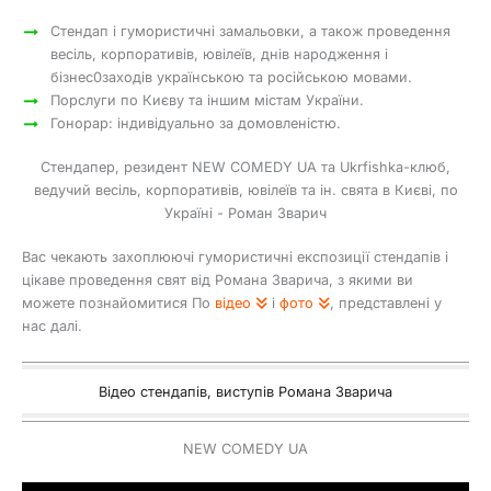
Стендап і гумористичні замальовки, а також проведення
весіль, корпоративів, ювілеїв, днів народження і
бізнес0заходів українською та російською мовами.
Порслуги по Києву та іншим містам України.
Гонорар: індивідуально за домовленістю.
Стендапер, резидент NEW COMEDY UA та Ukrfishka-клюб,
ведучий весіль, корпоративів, ювілеїв та ін. свята в Києві, по
Україні - Роман Зварич
Вас чекають захоплюючі гумористичні експозиції стендапів і
цікаве проведення свят від Романа Зварича, з якими ви
можете познайомитися По
відео
і
фото
, представлені у
нас далі.
Відео стендапів, виступів Романа Зварича
NEW COMEDY UA