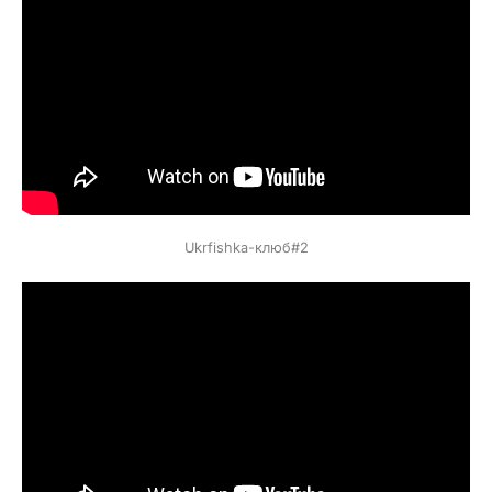
Ukrfishka-клюб#2