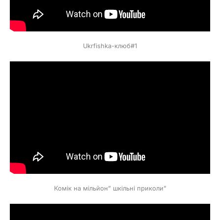
Ukrfishka-клюб#1
Комік на мільйон” шкільні приколи”