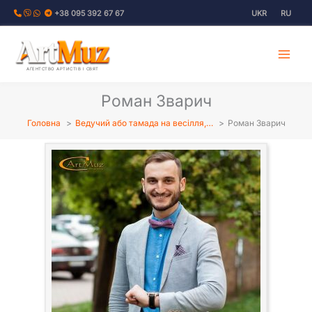
Перейти
+38 095 392 67 67
UKR
RU
до
вмісту
АГЕНТСТВО АРТИСТІВ І СВЯТ
Роман Зварич
Головна
Ведучий або тамада на весілля,…
Роман Зварич