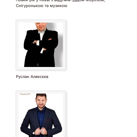
Снігуронькою та музикою
Руслан Алексєєв