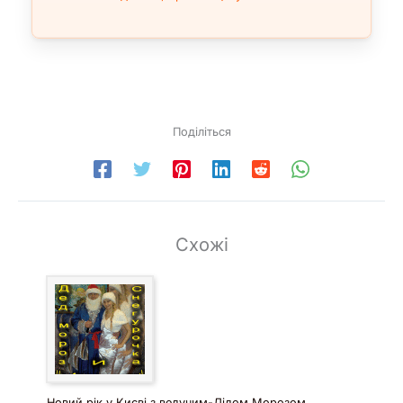
Поділіться
Схожі
Новий рік у Києві з ведучим-Дідом Морозом,