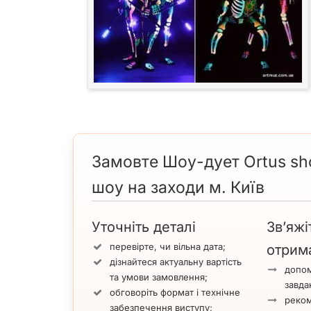
Замовте Шоу-дует Ortus sho
шоу на заходи м. Київ
Уточніть деталі
Зв’яжі
перевірте, чи вільна дата;
отрим
дізнайтеся актуальну вартість
допом
та умови замовлення;
завда
обговоріть формат і технічне
реком
забезпечення виступу;