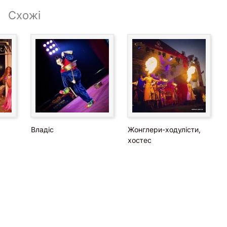
Схожі
Владіс
Жонглери-ходулісти,
хостес