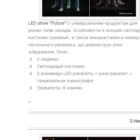
LED show “Future”
є універсальним продуктом для
різних типів заходів. Особливістю є яскраві світлод
костюми і реквізит, а також використання в номері
піксельного реквізиту, що демонструє різні
зображення. Опис:
2 людини;
Світлодіодні костюми;
2 різновиди LED реквізиту + pixel реквізит +
танцювальна хореографія;
Тривалість: 6 хвилин.
<
3.Не