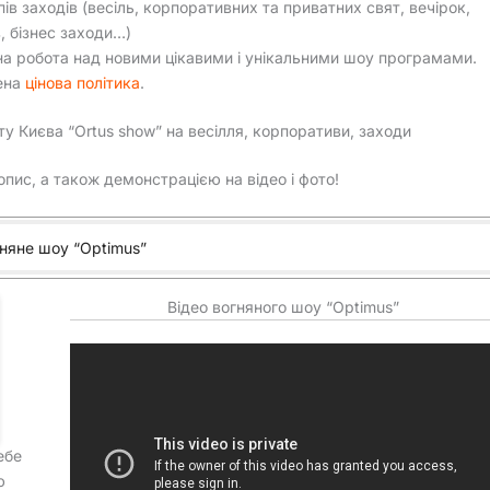
ипів заходів (весіль, корпоративних та приватних свят, вечірок,
в, бізнес заходи…)
на робота над новими цікавими і унікальними шоу програмами.
ена
цінова політика
.
ту Києва “Ortus show” на весілля, корпоративи, заходи
пис, а також демонстрацією на відео і фото!
гняне шоу “Optimus”
Відео вогняного шоу “Optimus”
ебе
ю