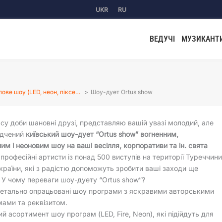
UKR
RU
ВЕДУЧІ
МУЗИКАНТ
лове шоу (LED, неон, піксе…
Шоу-дует Ortus show
су доби шановні друзі, представляю вашій увазі молодий, але
ідчений
київський шоу-дует “Ortus show” вогненним,
ним і неоновим шоу на ваші весілля, корпоративи та ін. свята
 професійні артисти із понад 500 виступів на території Туреччини
країни, які з радістю допоможуть зробити ваші заходи ще
 У чому переваги шоу-дуету “Ortus show”?
 детально опрацьовані шоу програми з яскравими авторськими
ами та реквізитом.
й асортимент шоу програм (LED, Fire, Neon), які підійдуть для