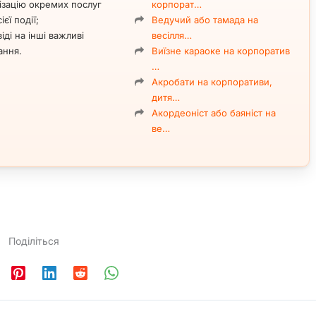
ізацію окремих послуг
корпорат…
ієї події;
Ведучий або тамада на
іді на інші важливі
весілля…
ання.
Виїзне караоке на корпоратив
…
Акробати на корпоративи,
дитя…
Акордеоніст або баяніст на
ве…
Поділіться