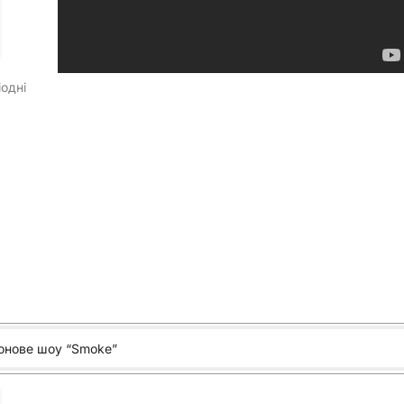
іодні
онове шоу “Smoke”