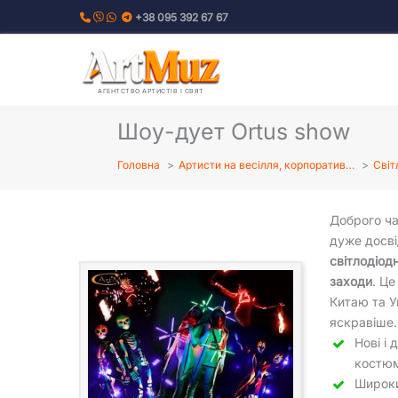
Перейти
+38 095 392 67 67
до
вмісту
АГЕНТСТВО АРТИСТІВ І СВЯТ
Шоу-дует Ortus show
Головна
Артисти на весілля, корпоратив…
Світ
Доброго ча
дуже досв
світлодіод
заходи
. Це
Китаю та У
яскравіше.
Нові і
костюм
Широки