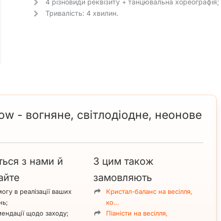
4 різновиди реквізиту + танцювальна хореографія;
Тривалість: 4 хвилин.
w - вогняне, світлодіодне, неонове
ться з нами й
З цим також
айте
замовляють
огу в реалізації ваших
Кристал-баланс на весілля,
нь;
ко…
ендації щодо заходу;
Піаністи на весілля,