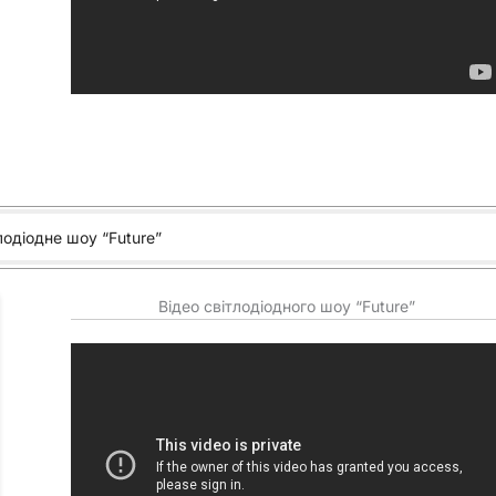
лодіодне шоу “Future”
Відео світлодіодного шоу “Future”