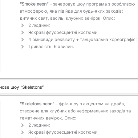
“Smoke neon”
– зачаровує шоу програма з особливою
атмосферою, яка підійде для будь-яких заходів:
дитячих свят, весіль, клубних вечірок. Опис:
2 людини;
Яскраві флуоресцентні костюми;
4 різновиди реквізиту + танцювальна хореографія;
Тривалість: 6 хвилин.
нове шоу “Skeletons”
“Skeletons neon”
– фрік-шоу з акцентом на драйв,
створене для клубних або неформальних заходів та
тематичних вечірок. Опис:
2 людини;
Яскраві флуоресцентні костюми;