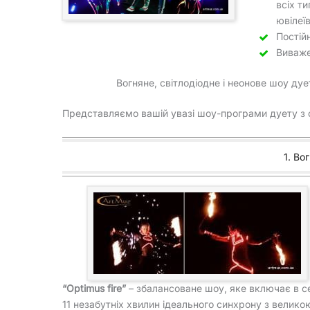
всіх т
ювілеї
Постій
Виваж
Вогняне, світлодіодне і неонове шоу дуе
Представляємо вашій увазі шоу-програми дуету з о
1. Во
“Optimus fire”
– збалансоване шоу, яке включає в с
11 незабутніх хвилин ідеального синхрону з велико