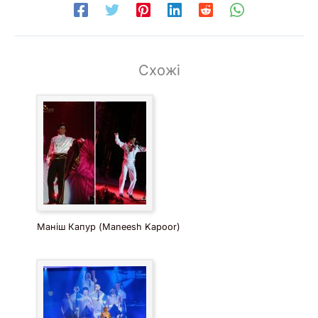
Корпоративні вечірки
Дні народження та ювілеї
Приватні вечірки та дівич-вечори
Схожі
Весілля
Клубні події та DJ-сети
Виступи у ресторанах, барах, на open-air заходах
Також SLAVADANCE чудово впишеться у формат
тімбілдингів або event-презентацій, де потрібна
танцювальна енергія та візуальне оформлення.
Відео
та
фото
костюмів і приклади виступів
доступні за запитом. Замовте яскраве шоу вже сьогодні
— SLAVADANCE гарантує енергію, стиль і професіоналізм
Маніш Капур (Maneesh Kapoor)
на вашому святі.