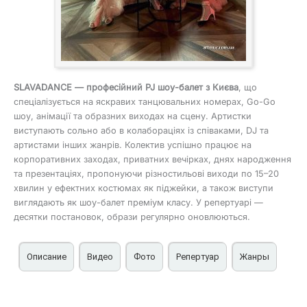
SLAVADANCE — професійний PJ шоу-балет з Києва
, що
спеціалізується на яскравих танцювальних номерах, Go-Go
шоу, анімації та образних виходах на сцену. Артистки
виступають сольно або в колабораціях із співаками, DJ та
артистами інших жанрів. Колектив успішно працює на
корпоративних заходах, приватних вечірках, днях народження
та презентаціях, пропонуючи різностильові виходи по 15–20
хвилин у ефектних костюмах як пiджейки, а також виступи
виглядають як шоу-балет преміум класу. У репертуарі —
десятки постановок, образи регулярно оновлюються.
Описание
Видео
Фото
Репертуар
Жанры
Репертуар і костюми
SLAVADANCE – PJ шоу-балет у Києві на корпоративні,
PJ шоу-балет на корпоратив у Києві
SLAVADANCE має широку колекцію сценічних образів і
Танцівниці Go-Go на вечірку
приватні вечірки, дні народження, заходи