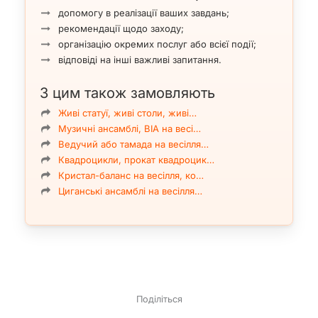
допомогу в реалізації ваших завдань;
Go-Go та тематична анімація
рекомендації щодо заходу;
Яскраві танцівниці Go-Go підтримують атмосферу
організацію окремих послуг або всієї події;
танцполу, працюють в інтерактиві з гостями та DJ.
відповіді на інші важливі запитання.
Підходять для нічних клубів, дискотек, приватних
вечірок.
З цим також замовляють
Також можлива анімація-хостес — зустріч гостей в
образах (східні принцеси, янголи, стюардеси тощо) та
Живі статуї, живі столи, живі…
участь у фото/відео сесіях.
Музичні ансамблі, ВІА на весі…
Ведучий або тамада на весілля…
Квадроцикли, прокат квадроцик…
Робота з іншими артистами
Кристал-баланс на весілля, ко…
Колектив регулярно виступає разом із співаками,
Циганські ансамблі на весілля…
музикантами, DJ, шоуменами та вокальними проєктами.
Танцівниці підсилюють візуальний ефект музичного шоу,
роблячи його видовищнішим.
Географія виступів шоу-балету SLAVADANCE
Артистки виступають переважно у Києві та Київській
області, можливі виїзди по Україні. Шоу-балет можна
Поділіться
запросити на: