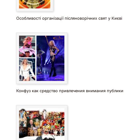
Особливості організації післяноворічних свят у Києві
Конфуз как средство привлечения внимания публики