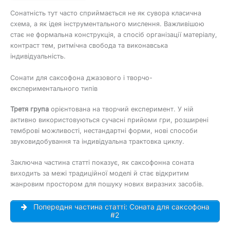
Сонатність тут часто сприймається не як сувора класична
схема, а як ідея інструментального мислення. Важливішою
стає не формальна конструкція, а спосіб організації матеріалу,
контраст тем, ритмічна свобода та виконавська
індивідуальність.
Сонати для саксофона джазового і творчо-
експериментального типів
Третя група
орієнтована на творчий експеримент. У ній
активно використовуються сучасні прийоми гри, розширені
темброві можливості, нестандартні форми, нові способи
звуковидобування та індивідуальна трактовка циклу.
Заключна частина статті показує, як саксофонна соната
виходить за межі традиційної моделі й стає відкритим
жанровим простором для пошуку нових виразних засобів.
Попередня частина статті: Соната для саксофона
#2