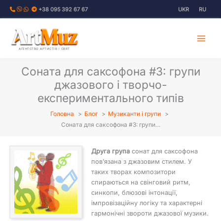
Перейти
+38 095 392 67 67
UKR
RU
до
вмісту
АГЕНТСТВО АРТИСТІВ І СВЯТ
Соната для саксофона #3: групи
джазового і творчо-
експериментального типів
Головна
Блог
Музиканти і групи
Соната для саксофона #3: групи…
Друга група
сонат для саксофона
пов’язана з джазовим стилем. У
таких творах композитори
спираються на свінговий ритм,
синкопи, блюзові інтонації,
імпровізаційну логіку та характерні
гармонічні звороти джазової музики.