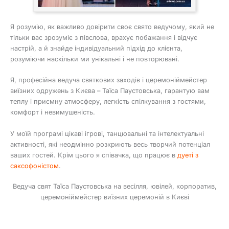
Я розумію, як важливо довірити своє свято ведучому, який не
тільки вас зрозуміє з півслова, врахує побажання і відчує
настрій, а й знайде індивідуальний підхід до клієнта,
розуміючи наскільки ми унікальні і не повторювані.
Я, професійна ведуча святкових заходів і церемоніймейстер
виїзних одружень з Києва – Таїса Паустовська, гарантую вам
теплу і приємну атмосферу, легкість спілкування з гостями,
комфорт і невимушеність.
У моїй програмі цікаві ігрові, танцювальні та інтелектуальні
активності, які неодмінно розкриють весь творчий потенціал
ваших гостей. Крім цього я співачка, що працює в
дуеті з
саксофоністом
.
Ведуча свят Таїса Паустовська на весілля, ювілей, корпоратив,
церемоніймейстер виїзних церемоній в Києві