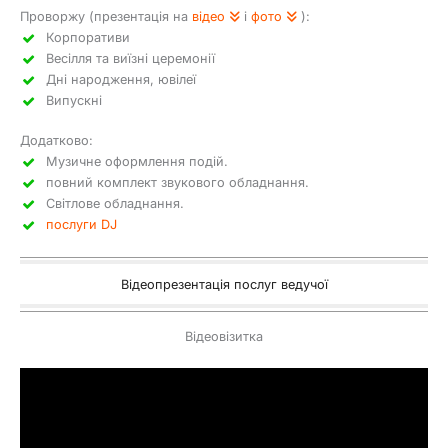
Проворжу (презентація на
відео
і
фото
):
Корпоративи
Весілля та виїзні церемонії
Дні народження, ювілеї
Випускні
Додатково:
Музичне оформлення подій.
повний комплект звукового обладнання.
Світлове обладнання.
послуги DJ
Відеопрезентація послуг ведучої
Відеовізитка