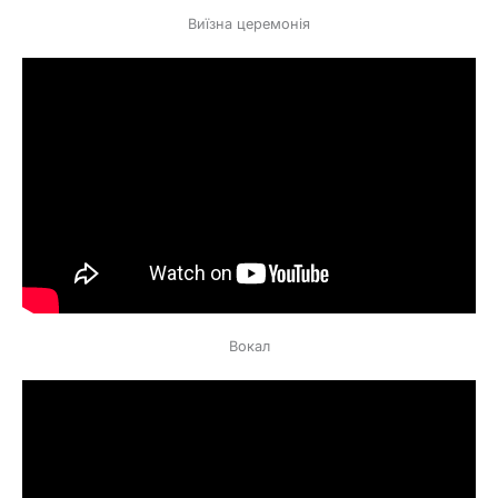
Виїзна церемонія
Вокал