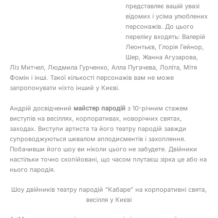
представляє вашій увазі
відомих і усіма улюблених
персонажів. До цього
переліку входять: Валерій
Леонтьєв, Глорія Гейнор,
Шер, Жанна Агузарова,
Ліз Митчел, Людмила Гурченко, Алла Пугачева, Лоліта, Мітя
Фомін і інші. Такої кількості персонажів вам не може
запропонувати ніхто інший у Києві.
Андрій досвідчений
майстер пародій
з 10-річним стажем
виступів на весіллях, корпоративах, новорічних святах,
заходах. Виступи артиста та його театру пародій завжди
супроводжуються шквалом аплодисментів і захоплення.
Побачивши його шоу ви ніколи цього не забудете. Двійники
настільки точно скопійовані, що часом плутаєш зірка це або на
нього пародія.
Шоу двійників театру пародій “Кабаре” на корпоративні свята,
весілля у Києві