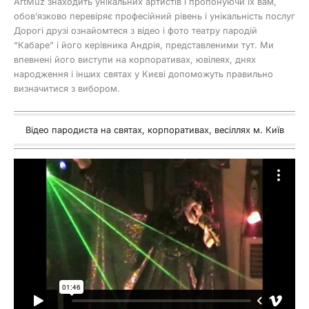
ArtMuz знаходить унікальних артистів і пропонуючи їх вам,
обов’язково перевіряє професійний рівень і унікальність послуг
Дорогі друзі ознайомтеся з відео і фото театру пародій
“Кабаре” і його керівника Андрія, представленими тут. Ми
впевнені його виступи на корпоративах, ювілеях, днях
народження і інших святах у Києві допоможуть правильно
визначитися з вибором.
Відео пародиста на святах, корпоративах, весіллях м. Київ