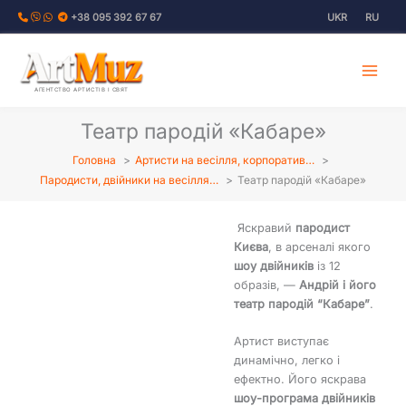
Перейти
+38 095 392 67 67
UKR
RU
до
вмісту
АГЕНТСТВО АРТИСТІВ І СВЯТ
Театр пародій «Кабаре»
Головна
Артисти на весілля, корпоратив…
Пародисти, двійники на весілля…
Театр пародій «Кабаре»
Яскравий
пародист
Києва
, в арсеналі якого
шоу двійників
із 12
образів, —
Андрій і його
театр пародій “Кабаре”
.
Артист виступає
динамічно, легко і
ефектно. Його яскрава
шоу-програма двійників