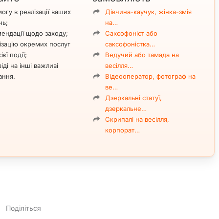
огу в реалізації ваших
Дівчина-каучук, жінка-змія
нь;
на…
ендації щодо заходу;
Саксофоніст або
ізацію окремих послуг
саксофоністка…
ієї події;
Ведучий або тамада на
іді на інші важливі
весілля…
ання.
Відеооператор, фотограф на
ве…
Дзеркальні статуї,
дзеркальне…
Скрипалі на весілля,
корпорат…
Поділіться