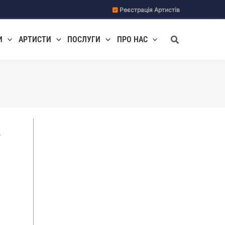
Реєстрація Артистів
Пошук
И
АРТИСТИ
ПОСЛУГИ
ПРО НАС
а
ж