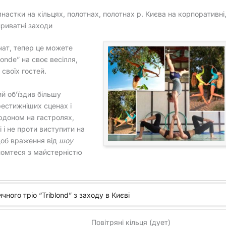
імнастки на кільцях, полотнах, полотнах р. Києва на корпоративні
риватні заходи
чат, тепер це можете
londe” на своє весілля,
 своїх гостей.
й об’їздив більшу
рестижніших сценах і
ордоном на гастролях,
 і не проти виступити на
щоб враження від
шоу
йомтеся з майстерністю
ного тріо “Triblond” з заходу в Києві
Повітряні кільця (дует)