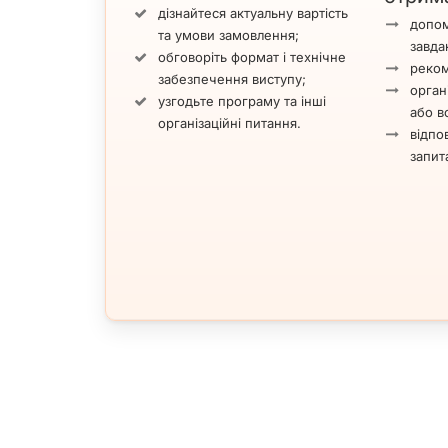
дізнайтеся актуальну вартість
допом
та умови замовлення;
завда
обговоріть формат і технічне
реком
забезпечення виступу;
орган
узгодьте програму та інші
або вс
організаційні питання.
відпов
запит