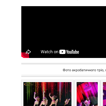
Фото акробатичного тріо, г