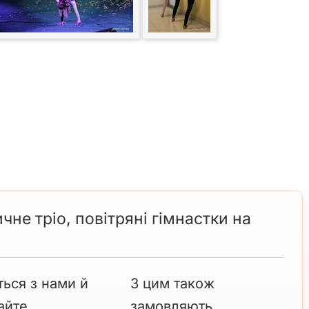
чне тріо, повітряні гімнастки на
ться з нами й
З цим також
айте
замовляють