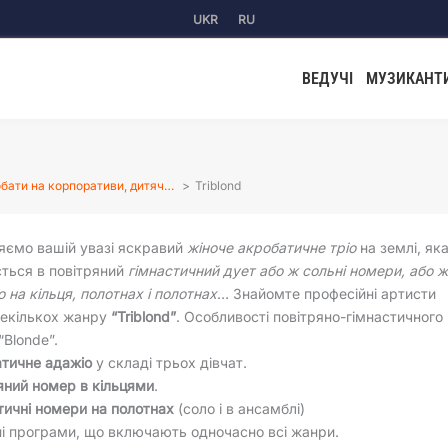
UKR
RU
ВЕДУЧІ
МУЗИКАНТ
бати на корпоративи, дитяч…
Triblond
яємо вашій увазі яскравий
жіноче акробатичне тріо
на землі, як
ться в повітряний
гімнастичний дует або ж сольні номери, або 
о на кільця, полотнах і полотнах
… Знайомте професійні артисти
декількох жанру
“Triblond”
. Особливості повітряно-гімнастичного
Blonde”.
тичне адажіо
у складі трьох дівчат.
яний номер в кільцями
.
тичні номери на полотнах
(соло і в ансамблі)
і програми, що включають одночасно всі жанри.