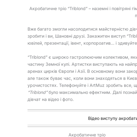
Акробатичне тріо “Triblond” – наземні і повітряні г
п
Вже багато змогли насолодитися майстерністю дів
зробити і ви, Шановні друзі. Закажитен виступ “Trib
ювілей, презентації, івент, корпороатив… і здивуйте
“Triblond” є широко гастролюючим колективом, яки
частину Земної кулі. Артистки виступають на найп
аренах цирків Європи і Азії. В основному вони зак
але також буває час, коли вони знаходяться в Києві
урочистостях. Телефонуйте і ArtMuz зробить все, 
“Triblond”
було максимально ефектним. Далі позна
дівчат на відео і фото.
Відео виступу акробатич
Акробатичне тріо