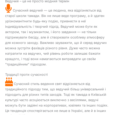
Ведучий – це не просто модний термін
Сучасний ведучий — це людина, яка відрізняється від
старої школи тамади. Він не лише веде програму, а й здатен
урізноманітнити будь-яку подію, привнести в неї
індивідуальність і творчий підхід. Ведучий може бути як
актором, так і музикантом, і його завдання — не тільки
підтримувати бесіду, але й створювати особливу атмосферу
для кожного заходу. Важливо зауважити, що й серед ведучих
можна зустріти фахівців різного рівня. Дуже часто можна
натрапити на ведучих, чий рівень роботи залишає бажати
кращого, і тоді вони намагаються виправдати це своїм
“традиційним” підходом.
Традиції проти сучасності
Сучасний стиль ведення свят відрізняється від
традиційного підходу тим, що ведучий більш універсальний і
підходить для різних типів заходів. Тоді як тамада в Київській
культурі часто асоціюється виключно з весіллями, ведучі
можуть бути задіяні на корпоративах, ювілеях та інших подіях.
Ця тенденція спостерігається не лише в Україні, але й в інших