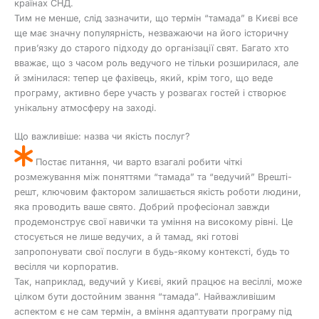
країнах СНД.
Тим не менше, слід зазначити, що термін “тамада” в Києві все
ще має значну популярність, незважаючи на його історичну
прив’язку до старого підходу до організації свят. Багато хто
вважає, що з часом роль ведучого не тільки розширилася, але
й змінилася: тепер це фахівець, який, крім того, що веде
програму, активно бере участь у розвагах гостей і створює
унікальну атмосферу на заході.
Що важливіше: назва чи якість послуг?
Постає питання, чи варто взагалі робити чіткі
розмежування між поняттями “тамада” та “ведучий” Врешті-
решт, ключовим фактором залишається якість роботи людини,
яка проводить ваше свято. Добрий професіонал завжди
продемонструє свої навички та уміння на високому рівні. Це
стосується не лише ведучих, а й тамад, які готові
запропонувати свої послуги в будь-якому контексті, будь то
весілля чи корпоратив.
Так, наприклад, ведучий у Києві, який працює на весіллі, може
цілком бути достойним звання “тамада”. Найважливішим
аспектом є не сам термін, а вміння адаптувати програму під