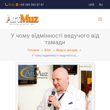
Перейти
+38 095 392 67 67
UKR
RU
до
вмісту
АГЕНТСТВО АРТИСТІВ І СВЯТ
У чому відмінності ведучого від
тамади
Головна
Блог
Ведучі заходів
У чому відмінності ведучого ві…