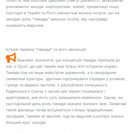
поняття, яке охоплює широкий спектр діяльності, включаючи
різноманітні заходи: корпоративи, ювілеї, презентації тощо.
Сьогодні в Україні та Росії найчастіше можна почути, що на
заходах роль “тамады” виконує особа, яку насправді
називають ведучим.
Історія терміна “тамада” та його еволюція
Важливо зазначити, що концепція тамади прийшла до
нас із Грузії, де цей термін має більш чіткі історичні корені.
Тамада був не лише майстром церемоній, а й своєрідним
символом культури, здатним підтримувати порядок у розмові,
гуморі та веденні застілля. У республіках колишнього
Радянського Союзу з часом цей термін поширився і
адаптувався, але його суть залишалася незмінною. Однак, на
сьогоднішній день роль тамади зазнала значних змін. Зазвичай
такий фахівець тепер асоціюється з більш традиційними
заходами, такими як весілля, тоді як ведучий охоплює значно
більший круг заходів.