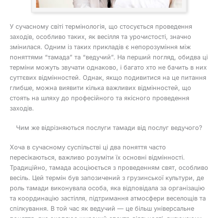
У сучасному світі термінологія, що стосується проведення
заходів, особливо таких, як весілля та урочистості, значно
змінилася. Одним із таких прикладів є непорозуміння між
поняттями “тамада” та “ведучий”. На перший погляд, обидва ці
терміни можуть звучати однаково, і багато хто не бачить в них
суттєвих відмінностей. Однак, якщо подивитися на це питання
глибше, можна виявити кілька важливих відмінностей, що
стоять на шляху до професійного та якісного проведення
заходів.
Чим же відрізняються послуги тамади від послуг ведучого?
Хоча в сучасному суспільстві ці два поняття часто
пересікаються, важливо розуміти їх основні відмінності.
Традиційно, тамада асоціюється з проведенням свят, особливо
весіль. Цей термін був запозичений з грузинської культури, де
роль тамади виконувала особа, яка відповідала за організацію
та координацію застілля, підтримання атмосфери веселощів та
спілкування. В той час як ведучий — це більш універсальне