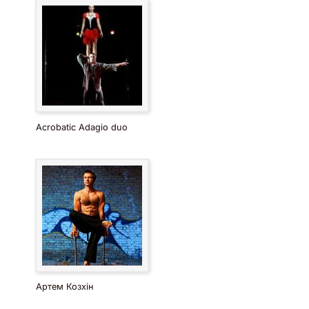
Acrobatic Adagio duo
Артем Козхін