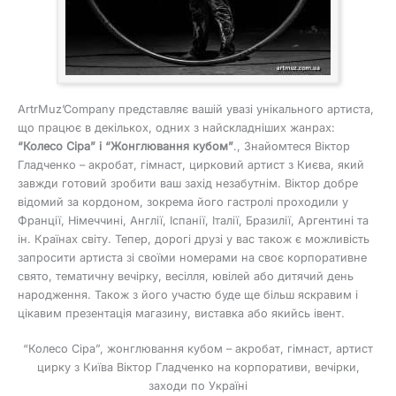
ArtrMuz’Company представляє вашій увазі унікального артиста,
що працює в декількох, одних з найскладніших жанрах:
“Колесо Сіра” і “Жонглювання кубом”
., Знайомтеся Віктор
Гладченко – акробат, гімнаст, цирковий артист з Києва, який
завжди готовий зробити ваш захід незабутнім. Віктор добре
відомий за кордоном, зокрема його гастролі проходили у
Франції, Німеччині, Англії, Іспанії, Італії, Бразилії, Аргентині та
ін. Країнах світу. Тепер, дорогі друзі у вас також є можливість
запросити артиста зі своїми номерами на своє корпоративне
свято, тематичну вечірку, весілля, ювілей або дитячий день
народження. Також з його участю буде ще більш яскравим і
цікавим презентація магазину, виставка або якийсь івент.
“Колесо Сіра”, жонглювання кубом – акробат, гімнаст, артист
цирку з Київа Віктор Гладченко на корпоративи, вечірки,
заходи по Україні