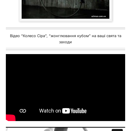
Відео “Колесо Сіра”, “жонглювання кубом” на ваші свята та
заходи