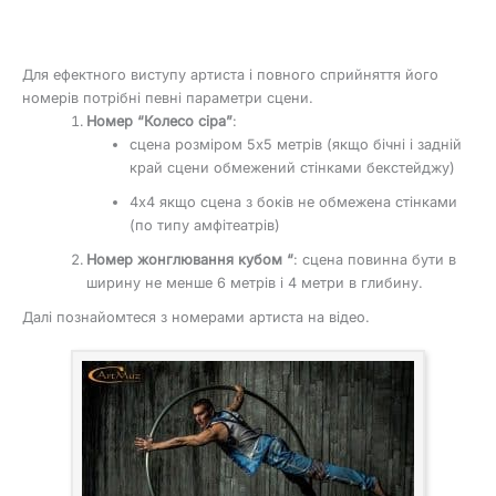
Для ефектного виступу артиста і повного сприйняття його
номерів потрібні певні параметри сцени.
Номер “Колесо сіра”
:
сцена розміром 5х5 метрів (якщо бічні і задній
край сцени обмежений стінками бекстейджу)
4х4 якщо сцена з боків не обмежена стінками
(по типу амфітеатрів)
Номер жонглювання кубом “
: сцена повинна бути в
ширину не менше 6 метрів і 4 метри в глибину.
Далі познайомтеся з номерами артиста на відео.