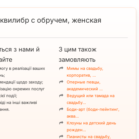
квилибр с обручем, женская
ться з нами й
З цим також
айте
замовляють
огу в реалізації ваших
Мимы на свадьбу,
нь;
корпоратив, …
ендації щодо заходу;
Оперные певцы,
ізацію окремих послуг
академический …
ієї події;
Ведущий или тамада на
іді на інші важливі
свадьбу…
ання.
Боди-арт (боди-пейнтинг,
аква…
Клоуны на детский день
рожден…
Пианисты на свадьбу,