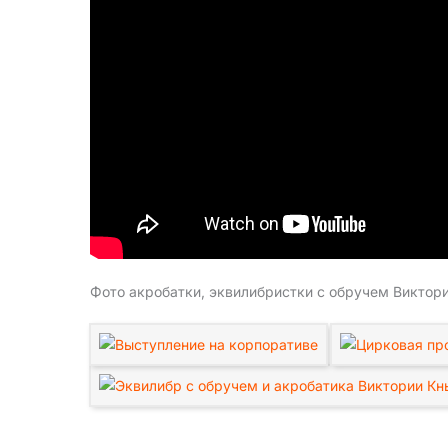
Фото акробатки, эквилибристки с обручем Виктор