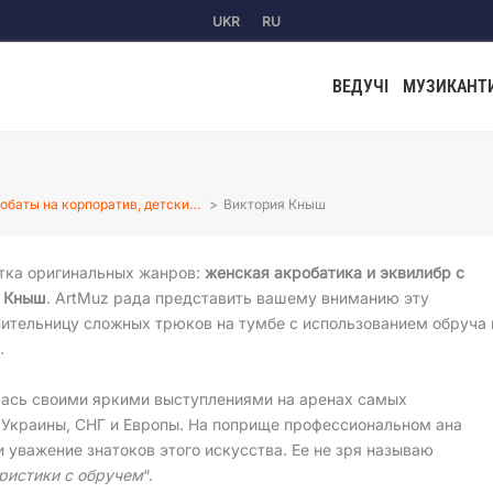
UKR
RU
ВЕДУЧІ
МУЗИКАНТ
обаты на корпоратив, детски…
Виктория Кныш
тка оригинальных жанров:
женская акробатика и эквилибр с
я Кныш
. ArtMuz рада представить вашему вниманию эту
ительницу сложных трюков на тумбе с использованием обруча 
.
лась своими яркими выступлениями на аренах самых
Украины, СНГ и Европы. На поприще профессиональном ана
и уважение знатоков этого искусства. Ее не зря называю
ристики с обручем
“.