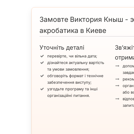
Замовте Виктория Кныш - э
акробатика в Киеве
Уточніть деталі
Зв’яжі
перевірте, чи вільна дата;
отрим
дізнайтеся актуальну вартість
допом
та умови замовлення;
завда
обговоріть формат і технічне
реком
забезпечення виступу;
орган
узгодьте програму та інші
або вс
організаційні питання.
відпов
запит