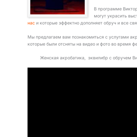
В программе Виктор
могут украсить выс
нас
и которые эффектно дополняет обруч и все св
Мы предлагаем вам познакомиться с услугами акр
которые были отсняты на видео и фото во время ф
Женская акробатика, эквилибр с обручем Ви