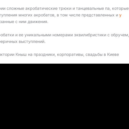
ии сложные акробатические трюки и танцевальные па, которые
тупления многих акробатов, в том числе представленных и
у
язанные с ним движения.
обатки и ее уникальными номерами эквилибристики с обручем
ееричных выступлений.
ктории Кныш на праздники, корпоративы, свадьбы в Киеве