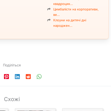
квадроцик…
Цимбалісти на корпоративи,
ве…
Клоуни на дитячі дні
народжен…
Cover by Calvin Harris – One Kiss
Alan Walker – Sing me to sleep
Поділіться
Схожі