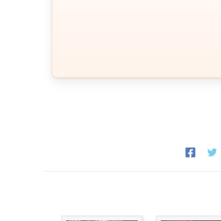
Sting – Shape of my heart
Luis Fonsi – Despacito ft. Daddy Yankee