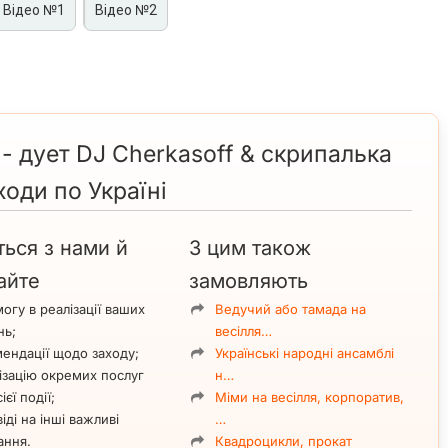
Відео №1
Відео №2
альки Alena Kiba у Полтаві та по Україні на корпоративи,
 стане родзинкою будь-якого заходу, особливо якщо,
rtMuz
(ми подбаємо про все і зробимо більше, ніж ви очікуєте).
- дует DJ Cherkasoff & скрипалька
є публіці справжній “вибух емоцій”, електронний драйв і,
ворчістю музикантів.
ходи по Україні
ьона Кіба
ться з нами й
З цим також
тів, а також авторські композиції.
айте
замовляють
uetta, Sting, Lana Del Rey, Indila, Ed Sheeran, Mahmut Orhan,
ymov
Cover by Alan Walker, David Guetta
New Life
огу в реалізації ваших
Ведучий або тамада на
нь;
весілля…
онцертів і фестивалів.
ендації щодо заходу;
Українські народні ансамблі
авщина 2017 у номінації “Проєкт року”.
ізацію окремих послуг
н…
нкурсах “Golden Time” та “Hollywood” у 2019 році.
ієї події;
Міми на весілля, корпоратив,
іді на інші важливі
…
ання.
Квадроцикли, прокат