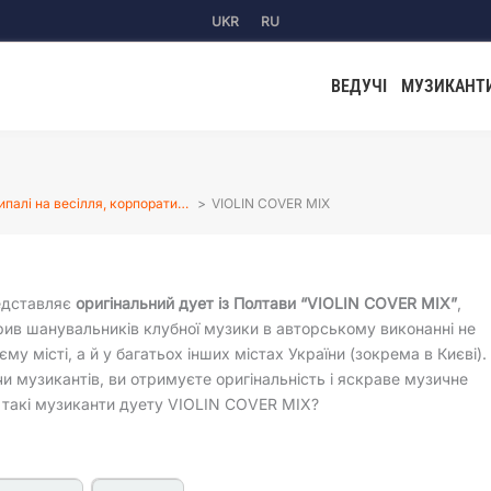
UKR
RU
ВЕДУЧІ
МУЗИКАНТ
ипалі на весілля, корпорати…
VIOLIN COVER MIX
едставляє
оригінальний дует із Полтави “VIOLIN COVER MIX”
,
рив шанувальників клубної музики в авторському виконанні не
му місті, а й у багатьох інших містах України (зокрема в Києві).
 музикантів, ви отримуєте оригінальність і яскраве музичне
 такі музиканти дуету VIOLIN COVER MIX?