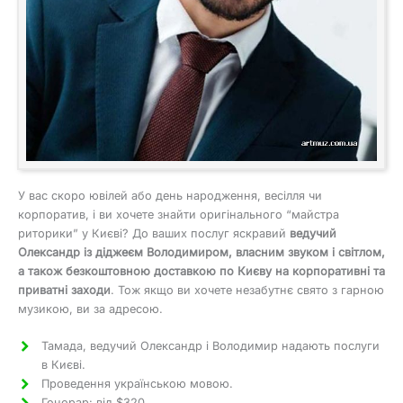
У вас скоро ювілей або день народження, весілля чи
корпоратив, і ви хочете знайти оригінального “майстра
риторики” у Києві? До ваших послуг яскравий
ведучий
Олександр із діджеєм Володимиром, власним звуком і світлом,
а також безкоштовною доставкою по Києву на корпоративні та
приватні заходи
. Тож якщо ви хочете незабутнє свято з гарною
музикою, ви за адресою.
Тамада, ведучий Олександр і Володимир надають послуги
в Києві.
Проведення українською мовою.
Гонорар: від $320.