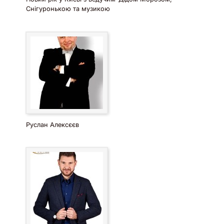
Снігуронькою та музикою
Руслан Алексєєв