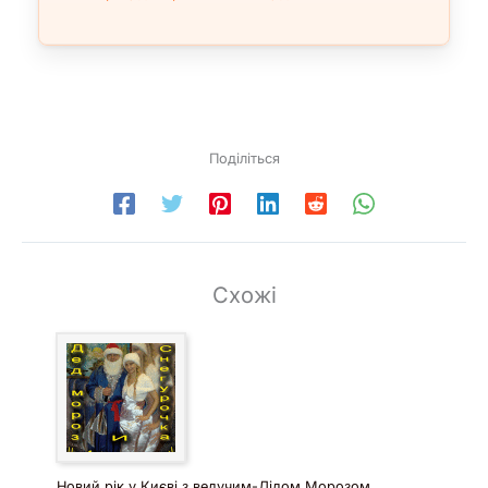
Поділіться
Схожі
Новий рік у Києві з ведучим-Дідом Морозом,