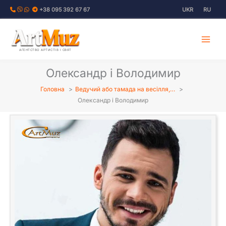
Перейти
+38 095 392 67 67
UKR
RU
до
вмісту
АГЕНТСТВО АРТИСТІВ І СВЯТ
Олександр і Володимир
Головна
Ведучий або тамада на весілля,…
Олександр і Володимир