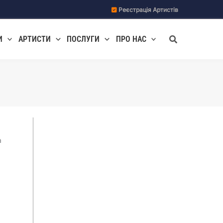
Реєстрація Артистів
Пошук
И
АРТИСТИ
ПОСЛУГИ
ПРО НАС
а
а