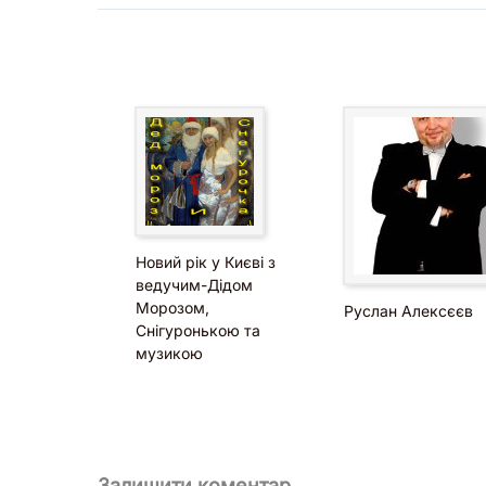
ведення банкетної та розважальної про
робота з гостями різного віку та статус
координація з артистами, музикантами
Ви можете детальніше ознайомитися з цим форм
відео з реального заходу.
Новий рік у Києві з
ведучим-Дідом
Морозом,
Руслан Алексєєв
Снігуронькою та
музикою
Залишити коментар