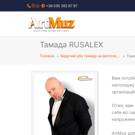
Перейти
+38 095 392 67 67
до
вмісту
АГЕНТСТВО АРТИСТІВ І СВЯТ
Тамада RUSALEX
Головна
Ведучий або тамада на весілля,…
Там
Вам потрі
насолоджув
організацій
Отже, вам 
себе всі з
напруженн
ArtMuz доп