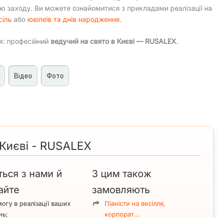
єю заходу. Ви можете ознайомитися з прикладами реалізації на
сіль
або
ювілеїв та днів народження
.
я: професійний
ведучий на свято в Києві — RUSALEX
.
Відео
Фото
ий і тамада на свята в Києві
тну атмосферу та впевнено керує ходом заходу.
динація всіх його етапів.
 Києві - RUSALEX
ня утримувати увагу гостей.
ученість гостей і логічно вибудуваний фінал.
т
та
диджей
в одній особі. Це дозволяє замовити унікальний
ться з нами й
З цим також
айте
замовляють
огу в реалізації ваших
Піаністи на весілля,
дійний ведучий із високим рівнем професіоналізму. Його
нь;
корпорат…