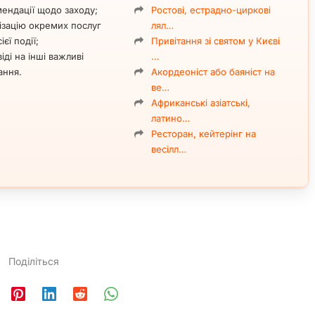
й і вмінням адаптуватися під формат конкретної події.
ендації щодо заходу;
Ростові, естрадно-циркові
ізацію окремих послуг
лял…
ає:
ієї події;
Привітання зі святом у Києві
іді на інші важливі
…
ання.
Акордеоніст або баяніст на
ве…
Африканські азіатські,
зацію;
латино…
Ресторан, кейтерінг на
езультат.
весілл…
в
, які вже скористалися послугами ведучого.
сілля — один із найскладніших і показових форматів заходів.
чіткого таймінгу та вміння працювати з різною аудиторією.
Поділіться
одій: