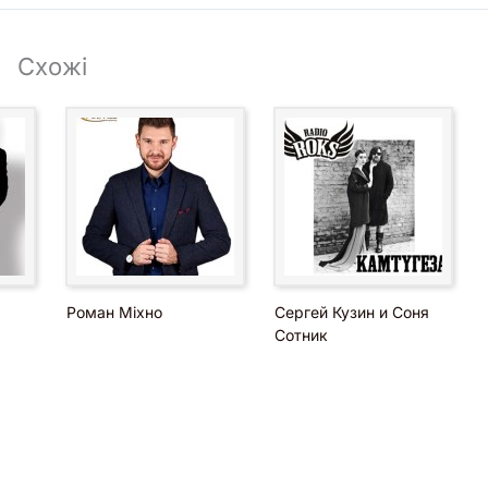
грами;
у;
Схожі
 та персоналом.
атом на сторінці
ведучого на весілля
, а нижче переглянути
Роман Міхно
Сергей Кузин и Соня
Сотник