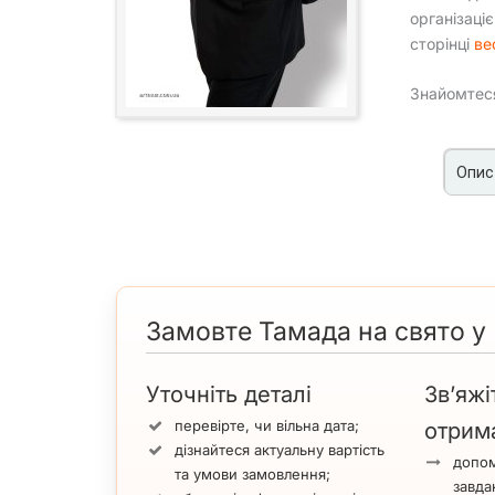
організаці
сторінці
ве
Знайомтес
Опис
Перегляньте фото ведучого за посиланням:
RUSALEX — ведуч
Основні особливості ведучого
Досвідчений ведучий, який створює комфор
Продумана структура свята та грамотна коор
Замовте Тамада на свято у
Сильні ораторські навички, харизма та вмін
Гарантований результат: жива атмосфера, зал
Додаткові можливості:
саксофоніст
,
вокаліс
Уточніть деталі
Зв’яжі
формат
ведучий з музикою 4в1
.
перевірте, чи вільна дата;
отрим
дізнайтеся актуальну вартість
Чому обирають RUSALEX
допом
та умови замовлення;
У Києві RUSALEX уже зарекомендував себе як на
завда