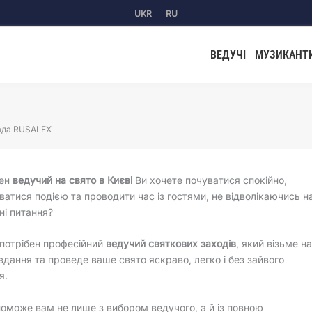
UKR
RU
ВЕДУЧІ
МУЗИКАНТ
ада RUSALEX
бен
ведучий на свято в Києві
Ви хочете почуватися спокійно,
атися подією та проводити час із гостями, не відволікаючись н
ні питання?
потрібен професійний
ведучий святкових заходів
, який візьме н
авдання та проведе ваше свято яскраво, легко і без зайвого
я.
оможе вам не лише з вибором ведучого, а й із повною