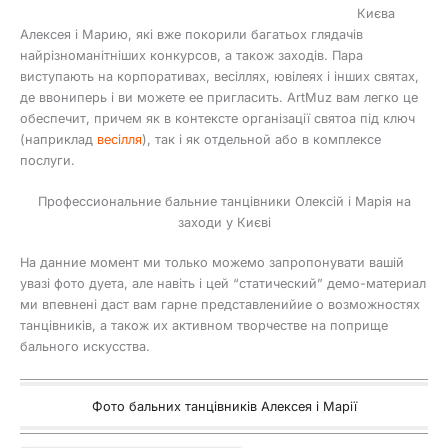
Києва
Алексея і Марию, які вже покорили багатьох глядачів
найрізноманітніших конкурсов, а також заходів. Пара
виступають на корпоративах, весіллях, ювілеях і інших святах,
де ввониперь і ви можете ее пригласить. ArtMuz вам легко це
обеспечит, причем як в контексте організації святоа під ключ
(наприклад
весілля
), так і як отдельной або в комплексе
послуги.
Профессиональние бальние танцівники Олексій і Марія на
заходи у Києві
На данние момент ми только можемо запропонувати вашій
увазі фото дуета, але навіть і цей “статический” демо-материал
ми впевнені даст вам гарне представленийие о возможностях
танцівників, а також их активном творчестве на поприще
бального искусства.
Фото бальних танцівників Алексея і Марії