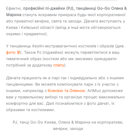
Ефектні,
професійні пі-джейки (PJ), танцівниці Go-Go Олена &
Марина
стануть яскравим прикраса будь-якої корпоративної
або приватної вечірки, свята та заходи. Дівчата виступають у
Києва і Київської області (виїзд в інші міста обговорюється
окремо і предметно).
У танцівниць безліч екстравагантних костюмів і образів (див.
фото
). Також PJ (піджейки) можуть перевтілитися в ваш
тематичний образ (костюм або ми зможемо орендувати
потрібний за додаткову
плату
).
Дівчата працюють як в парі так і індивідуально або з іншими
танцівницями. Ви можете компонувати пари з їх участю з
іншими, наприклад з
Ксенією та Оленою
. ArtMuz допоможе
вам у правильному виборі та організує процес максимально
комфортно для вас. Далі познайомтеся з фото дівчат, їх
образами та костюмами.
PJ, танці Go-Go Києва, Олена & Марина на корпоративи,
вечірки, заходи