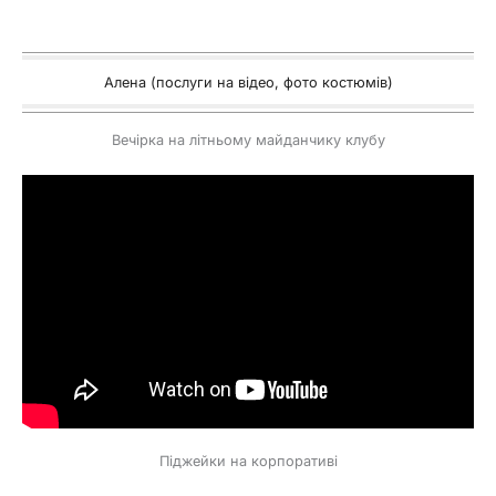
Алена (послуги на відео, фото костюмів)
Вечірка на літньому майданчику клубу
Піджейки на корпоративі