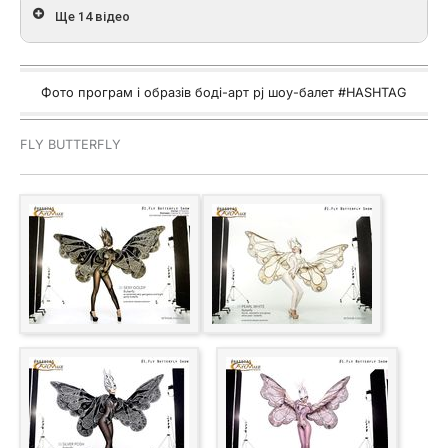
Ще 14 відео
Фото програм і образів боді-арт pj шоу-балет #HASHTAG
FLY BUTTERFLY