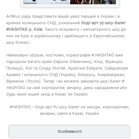
ArtMuz рада представити вашій увазі перший в Україні і в
країнах колишнього СНД, унікальний
боді-арт-pj-шоу-балет
#HASHTAG р. Київ
. Такого яскравого і неповторного шоу до
них не було в українському і здебільшого в Європейському
шоу-бізнесі.
Неймовірні образи, костюми, хореографія # HASHTAG вже
підкорили багато країн Європи (Німеччину, Кіпр, Францію,
Польщу), Азії та Сходу (Китай, Арабські Емірати, Сайдовская
Аравія) і колишнього СНД (Україну, Білорусь, Азербайджан,
Вірменію і Росію). Тепер і ви можете
замовити шоу-балет #
HASHTAG на свій корпоратив, вечірку, день народження або
будь-який інший захід в Києві, по Україні
.
#HASHTAG – боді-арт PJ шоу-балет на заходи, корпоративи,
вечірки, свята в Києві, Україні
Особливості