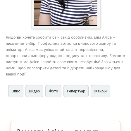
Якщо ви хочете зробити свій захід особливим, мім Аліса –
ідеальний вибір! Професійна артистка циркового жанру та
аніматор, Аліса має унікальний талант перевтілення,
створюючи атмосферу радості, подиву та інтерактиву. Замовте
виступ міма Аліси і зробіть своє свято незабутнім! Зв’яжіться з
нами, щоб обговорити деталі та підібрати найкраще шоу для
вашої події.
Опис
Видео
Фото
Репертуар
Жанры
Мім Аліса – яскраві емоції та чарівництво на вашому
Сольний інтерактив та виступ у парі з іншими мімами
Мім на свято
Презентація послуг
святі, весіллі, дитячому дні народження, корпоративі у
Пантоміма
Послуги міма на дитячому дні народження
Києві
Фотозона
Мім на весілля у Києві
Мім Аліса закінчила Київську муніципальну академію
Мім на корпоративи, заходи
естрадного та циркового мистецтва, що підтверджує