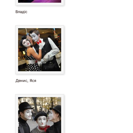
Владіс
Денис, Яся