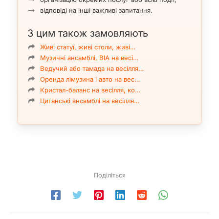
Чому обирають міма Алісу?
відповіді на інші важливі запитання.
Професіоналізм та досвід.
З цим також замовляють
Вміння працювати з різною аудиторією.
Гнучкість у підборі образів та сценаріїв.
Живі статуї, живі столи, живі…
Оригінальність та креативність у кожному виступі.
Музичні ансамблі, ВІА на весі…
Ведучий або тамада на весілля…
Оренда лімузина і авто на вес…
Кристал-баланс на весілля, ко…
Циганські ансамблі на весілля…
Поділіться