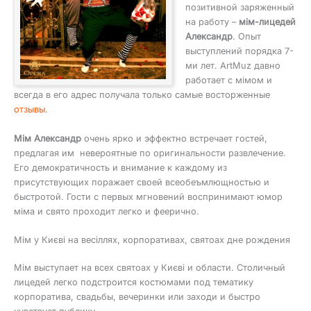
позитивной заряженный
на работу –
мім-лицедей
Александр
. Опыт
выступлений порядка 7-
ми лет. ArtMuz давно
работает с мімом и
всегда в его адрес получала только самые восторженные
отзывы
.
Мім Александр
очень ярко и эффектно встречает гостей,
предлагая им невероятные по оригинальности развлечение.
Его демократичность и внимание к каждому из
присутствующих поражает своей всеобеъмлющностью и
быстротой. Гости с первых мгновений воспринимают юмор
міма и свято проходит легко и феерично.
Мім у Києві на весіллях, корпоративах, святоах дне рождения
Мім выступает на всех святоах у Києві и области. Столичный
лицедей легко подстроится костюмами под тематику
корпоратива, свадьбы, вечеринки или заходи и быстро