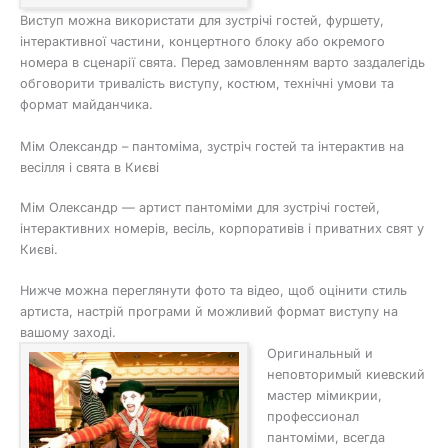
Виступ можна використати для зустрічі гостей, фуршету,
інтерактивної частини, концертного блоку або окремого
номера в сценарії свята. Перед замовленням варто заздалегідь
обговорити тривалість виступу, костюм, технічні умови та
формат майданчика.
Мім Олександр – пантоміма, зустріч гостей та інтерактив на
весілля і свята в Києві
Мім Олександр — артист пантоміми для зустрічі гостей,
інтерактивних номерів, весіль, корпоративів і приватних свят у
Києві.
Нижче можна переглянути фото та відео, щоб оцінити стиль
артиста, настрій програми й можливий формат виступу на
вашому заході.
Оригинальный и
неповторимый киевский
мастер мімикрии,
профессионал
пантоміми, всегда