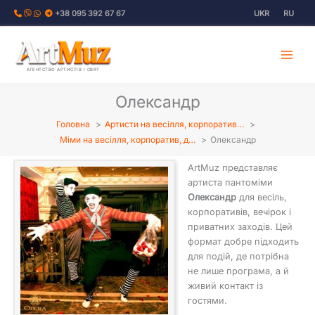
Перейти
+38 095 392 67 67
UKR
RU
до
вмісту
АГЕНТСТВО АРТИСТІВ І СВЯТ
Олександр
Головна
Артисти на весілля, корпоратив…
Міми на весілля, корпоратив, д…
Олександр
ArtMuz представляє
артиста пантоміми
Олександр
для весіль,
корпоративів, вечірок і
приватних заходів. Цей
формат добре підходить
для подій, де потрібна
не лише програма, а й
живий контакт із
гостями.