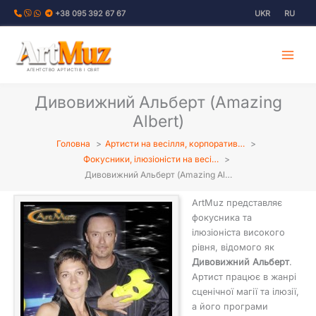
Перейти
+38 095 392 67 67
UKR
RU
до
вмісту
АГЕНТСТВО АРТИСТІВ І СВЯТ
Дивовижний Альберт (Amazing
Albert)
Головна
Артисти на весілля, корпоратив…
Фокусники, ілюзіоністи на весі…
Дивовижний Альберт (Amazing Al…
ArtMuz представляє
фокусника та
ілюзіоніста високого
рівня, відомого як
Дивовижний Альберт
.
Артист працює в жанрі
сценічної магії та ілюзії,
а його програми