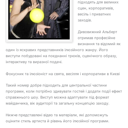
підходять для великих
сцен, корпоративів,
весіль і приватних
заходів.
Дивовижний Альберт
отримав професійне
визнання та відомий як
один із яскравих представників ілюзійного жанру. Його
виступи побудовані на поєднанні трюків, сценічного образу,
інтерактиву та виразної подачі.
Фокусник та ілюзіоніст на свята, весілля і корпоративи в Києві
Такий номер добре підходить для центральної частини
програми, коли потрібно здивувати гостей і додати події ефект
справжнього шоу. Виступ можна адаптувати під формат
майданчика, вік аудиторії та загальну концепцію заходу.
Нижче представлені відео та матеріали, які допоможуть
оцінити стиль артиста й рівень його ілюзійної програми.