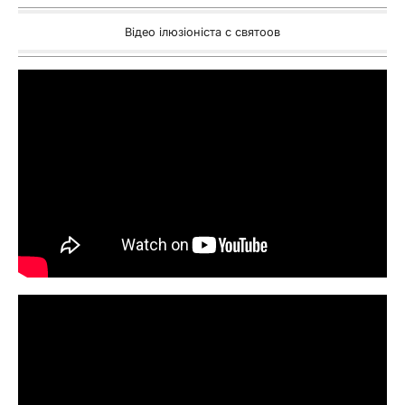
Відео ілюзіоніста c святоов