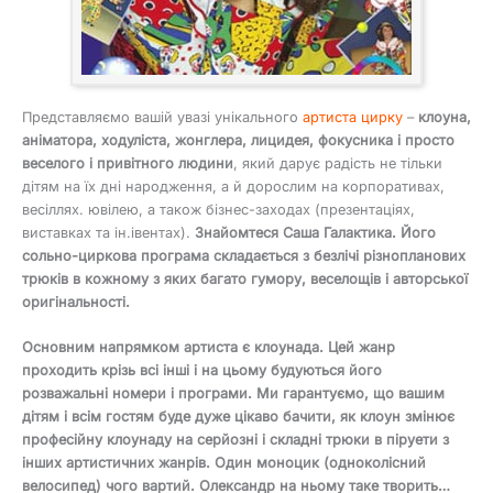
Представляємо вашій увазі унікального
артиста цирку
–
клоуна,
аніматора, ходуліста, жонглера, лицидея, фокусника і просто
веселого і привітного людини
, який дарує радість не тільки
дітям на їх дні народження, а й дорослим на корпоративах,
весіллях. ювілею, а також бізнес-заходах (презентаціях,
виставках та ін.івентах).
Знайомтеся Саша Галактика. Його
сольно-циркова програма складається з безлічі різнопланових
трюків в кожному з яких багато гумору, веселощів і авторської
оригінальності.
Основним напрямком артиста є клоунада. Цей жанр
проходить крізь всі інші і на цьому будуються його
розважальні номери і програми. Ми гарантуємо, що вашим
дітям і всім гостям буде дуже цікаво бачити, як клоун змінює
професійну клоунаду на серйозні і складні трюки в піруети з
інших артистичних жанрів. Один моноцик (одноколісний
велосипед) чого вартий. Олександр на ньому таке творить…