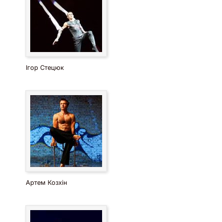
Ігор Стецюк
Артем Козхін