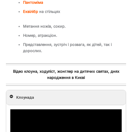
Пантоміма
Еквілібр
на стільцях
Метання ножів, сокир.
Номер, атракціон.
Представлення, зустріч і розвага, як дітей, так і
дорослих.
Відео клоуна, ходуліст, жонглер на дитячих святах, днях
народження в Києві
Клоунада