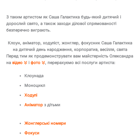
З таким артистом як Саша Галактика будь-який дитячий і
дорослий свято, а також заходи ділової спрямованості
безперечно виграють.
Клоун, аніматор, ходуліст, жонглер, фокусник Саша Галактика
на дитячий день народження, корпоратив, весілля, свята
Перед тим як продемонструвати вам майстерність Олександра
на
відео
і
фото
, перерахуємо всі послуги артиста:
Клоунада
Моноцикл
Ходулі
Аніматор
з дітьми
Жонглерські номери
Фокуси