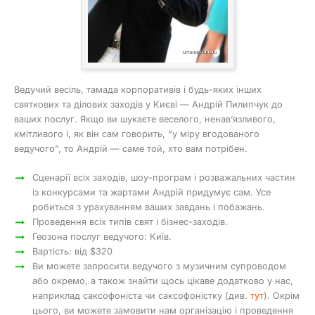
Ведучий весіль, тамада корпоративів і будь-яких інших
святкових та ділових заходів у Києві — Андрій Пилипчук до
ваших послуг. Якщо ви шукаєте веселого, ненав’язливого,
кмітливого і, як він сам говорить, “у міру вгодованого
ведучого”, то Андрій — саме той, хто вам потрібен.
Сценарії всіх заходів, шоу-програм і розважальних частин
із конкурсами та жартами Андрій придумує сам. Усе
робиться з урахуванням ваших завдань і побажань.
Проведення всіх типів свят і бізнес-заходів.
Геозона послуг ведучого: Київ.
Вартість: від $320
Ви можете запросити ведучого з музичним супроводом
або окремо, а також знайти щось цікаве додатково у нас,
наприклад саксофоніста чи саксофоністку (див.
тут
). Окрім
цього, ви можете замовити нам організацію і проведення