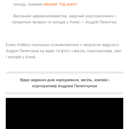
заходу, скажімо
весілля “під ключ”
.
Весільний церемоніймейстер, ведучий корпоративних і
приватних вечірок та заходів у Києві — Андрій Пилипчук
Event-ArtMuz пропонує познайомитися з творчістю ведучого
Андрія Пилипчука на відео та фото з весіль, корпоративів, свят
і заходів у Києві.
Відео ведення днів народження, весіль, ювілеїв і
корпоративів Андрієм Пилипчуком