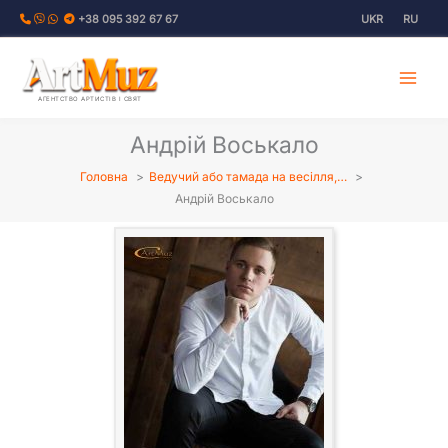
Перейти
+38 095 392 67 67
UKR
RU
до
вмісту
АГЕНТСТВО АРТИСТІВ І СВЯТ
Андрій Воськало
Головна
Ведучий або тамада на весілля,…
Андрій Воськало