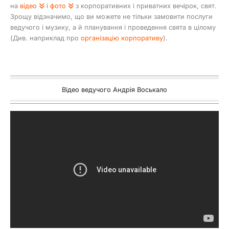
на
відео
і
фото
з корпоративних і приватних вечірок, свят.
Зрощу відзначимо, що ви можете не тільки замовити послуги
ведучого і музику, а й планування і проведення свята в цілому
(Див. наприклад про
організацію корпоративу
).
Відео ведучого Андрія Воськало