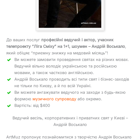
До ваших послуг
професійні ведучий і актор, учасник
телепроекту “Ліга Сміху” на 1+1, шоумен – Андрій Воськало
,
який обіцяє “приємну знижку на медовий місяць”!
Ви можете замовити проведення святах на різних мовах.
Ведучий вільно володіє українською та російською
мовами, а також частково англійською.
Андрій Воськало проводить всі типи свят і бізнес-заходів
не тільки по Києву, а й по всій Україні.
Ви можете ангажувати ведучого на заходи з будь-якою
формою
музичного супроводу
або окремо.
Вартість: від $400
Ведучий весіль, корпоративних і приватних свят у Києві –
Андрій Воськало
ArtMuz пропонує познайомитися з творчістю Андрія Воськало