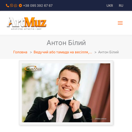
Перейти
+38 095 392 67 67
UKR
RU
до
вмісту
АГЕНТСТВО АРТИСТІВ І СВЯТ
Антон Білий
Головна
Ведучий або тамада на весілля,…
Антон Білий