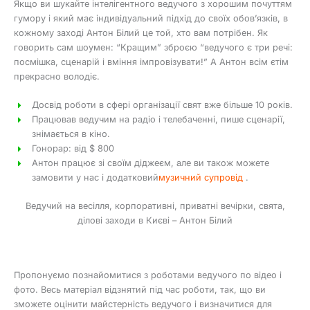
Якщо ви шукайте інтелігентного ведучого з хорошим почуттям
гумору і який має індивідуальний підхід до своїх обов’язків, в
кожному заході Антон Білий це той, хто вам потрібен. Як
говорить сам шоумен: “Кращим” зброєю “ведучого є три речі:
посмішка, сценарій і вміння імпровізувати!” А Антон всім єтім
прекрасно володіє.
Досвід роботи в сфері організації свят вже більше 10 років.
Працював ведучим на радіо і телебаченні, пише сценарії,
знімається в кіно.
Гонорар: від $ 800
Антон працює зі своїм діджеєм, але ви також можете
замовити у нас і додатковий
музичний супровід
.
Ведучий на весілля, корпоративні, приватні вечірки, свята,
ділові заходи в Києві – Антон Білий
Пропонуємо познайомитися з роботами ведучого по відео і
фото. Весь матеріал відзнятий під час роботи, так, що ви
зможете оцінити майстерність ведучого і визначитися для