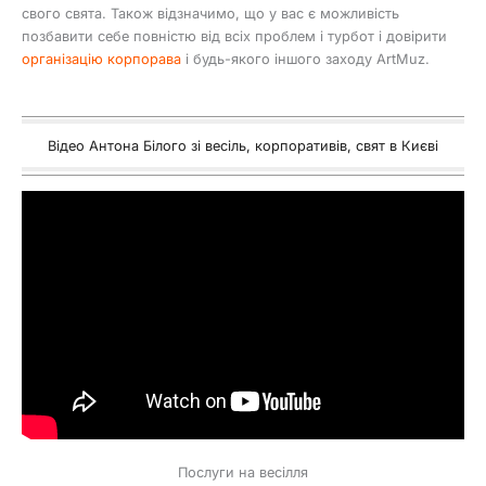
свого свята. Також відзначимо, що у вас є можливість
позбавити себе повністю від всіх проблем і турбот і довірити
організацію корпорава
і будь-якого іншого заходу ArtMuz.
Відео Антона Білого зі весіль, корпоративів, свят в Києві
Послуги на весілля