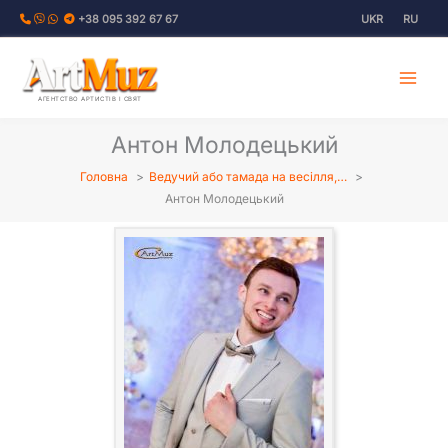
Перейти
+38 095 392 67 67
UKR
RU
до
вмісту
АГЕНТСТВО АРТИСТІВ І СВЯТ
Антон Молодецький
Головна
Ведучий або тамада на весілля,…
Антон Молодецький