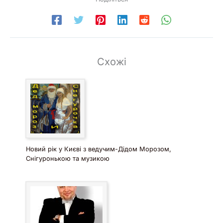
весіль, корпоративів і приватних свят у Києві, де
працював Антон Молодецький.
Схожі
Новий рік у Києві з ведучим-Дідом Морозом,
Снігуронькою та музикою