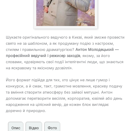
Шукаєте оригінального ведучого в Києві, який зможе провести
свято не за шаблоном, а як продуману подію з настроєм,
стилем і правильною драматургією?
Антон Молодецький —
професійний ведучий і режисер заходів
, якому, за його
словами, «довіряють свої події інтелігентні люди, що знаються
на яскравому та якісному дозвіллі».
Його формат підійде для тих, хто цінує не лише гумор і
конкурси, а й смак, такт, грамотне мовлення, красиву подачу
та вміння створити атмосферу без зайвої метушні. Антон
допомагає перетворити весілля, корпоратив, ювілей або день
народження на цілісний вечір, де кожен блок виглядає
доречно й природно.
Опис
Відео
Фото