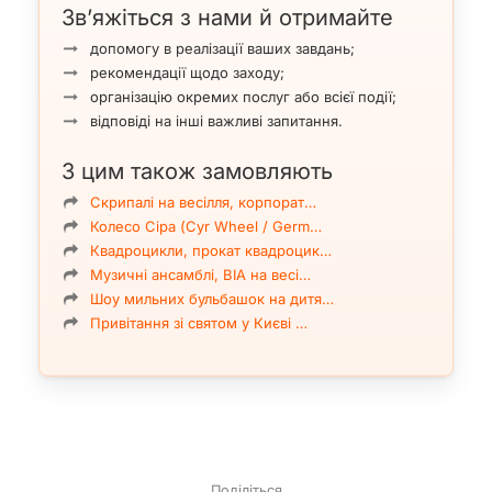
Формати заходів: весілля, корпоративи, ювілеї, дні
Зв’яжіться з нами й отримайте
народження, презентації та приватні свята.
допомогу в реалізації ваших завдань;
Особливість: поєднання роботи ведучого та
рекомендації щодо заходу;
режисерського підходу до програми події.
організацію окремих послуг або всієї події;
Гонорар ведучого: від $200.
відповіді на інші важливі запитання.
Антона Молодецького можна замовити з
музичним
супроводом
або окремо. Також ви можете замовити
З цим також замовляють
в ArtMuz організацію події від А до Я, наприклад
корпоративного свята або вечірки — докладніше
Скрипалі на весілля, корпорат…
дивіться
тут
.
Колесо Сіра (Cyr Wheel / Germ…
Квадроцикли, прокат квадроцик…
Музичні ансамблі, ВІА на весі…
Атмосфера свята
Шоу мильних бульбашок на дитя…
Головна цінність Антона як ведучого — уміння зробити
Привітання зі святом у Києві …
захід живим, але не хаотичним. Він тримає контакт із
залом, дає гостям простір для спілкування, залучає їх
м’яко й доречно, а важливі моменти програми подає з
потрібною інтонацією. Завдяки цьому свято не
перетворюється на набір конкурсів, а сприймається як
цілісна історія.
Нижче ArtMuz представляє
відео
та
фото
із заходів,
Поділіться