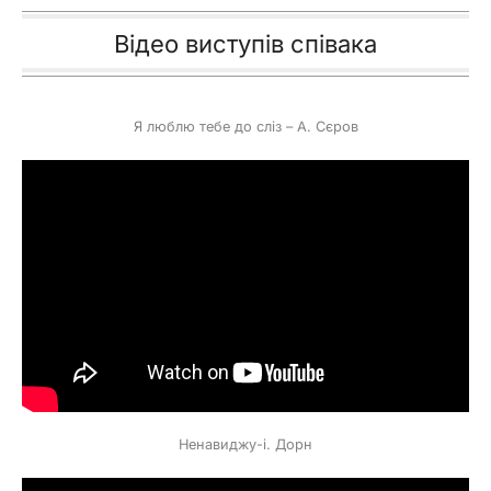
Відео виступів співака
Я люблю тебе до сліз – А. Сєров
Ненавиджу-і. Дорн